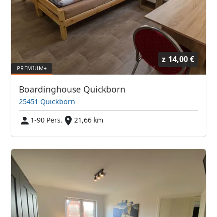
z
14,00 €
Boardinghouse Quickborn
25451 Quickborn
1-90 Pers.
21,66 km