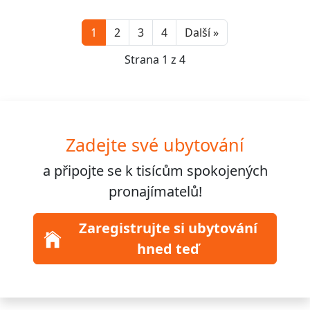
Next
1
2
3
4
Další »
Strana 1 z 4
Zadejte své ubytování
a připojte se k
tisícům
spokojených
pronajímatelů!
Zaregistrujte si ubytování
hned teď