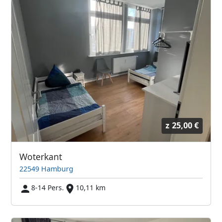
z
25,00 €
Woterkant
22549 Hamburg
8-14 Pers.
10,11 km