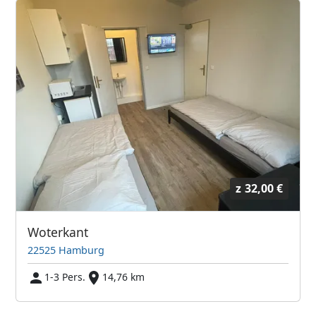
z
32,00 €
Woterkant
22525 Hamburg
1-3 Pers.
14,76 km