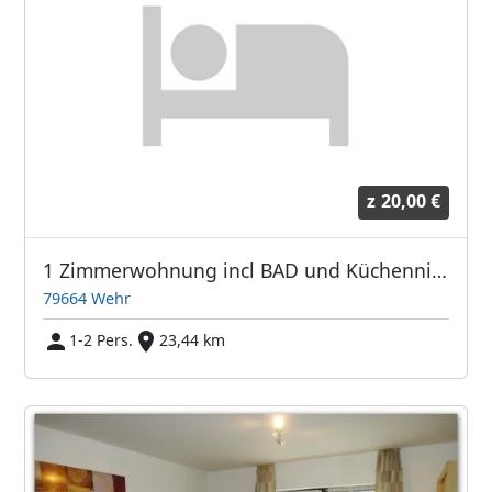
z
20,00 €
1 Zimmerwohnung incl BAD und Küchennische
79664 Wehr
1-2 Pers.
23,44 km