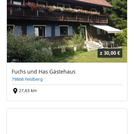
z
30,00 €
Fuchs und Has Gästehaus
79868 Feldberg
27,63 km