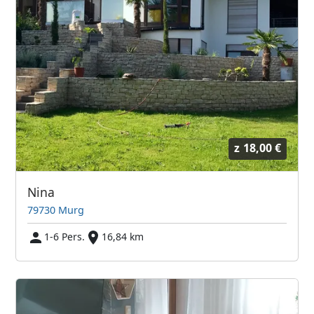
z
18,00 €
Nina
79730 Murg
1-6 Pers.
16,84 km