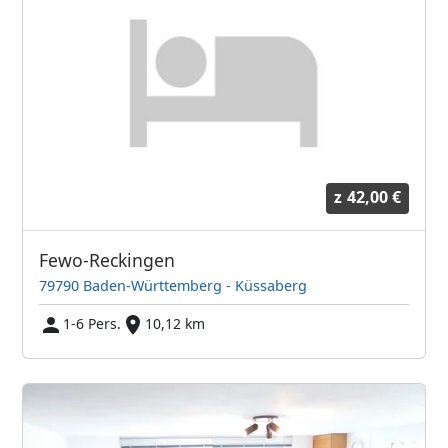
z
42,00 €
Fewo-Reckingen
79790 Baden-Württemberg - Küssaberg
1-6 Pers.
10,12 km