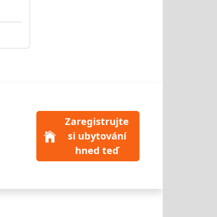
Zaregistrujte
si ubytování
hned teď