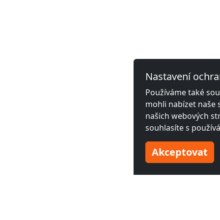
Nastavení ochra
Používáme také soub
mohli nabízet naše 
našich webových str
souhlasíte s použív
Akceptovat
Sousední města s monto