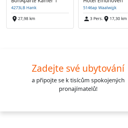
BonAparte Kamer 1
Hotel Eindhoven
4273LB Hank
5146ap Waalwijjk
27,98 km
3 Pers.
17,30 km
Zadejte své ubytování
a připojte se k
tisícům
spokojených
pronajímatelů!