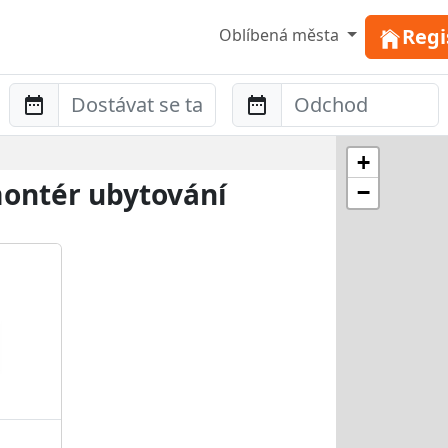
Regi
Oblíbená města
Anreise
Abreise
+
montér ubytování
−