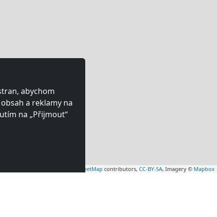
 stran, abychom
ý obsah a reklamy na
utím na „Přijmout“
Leaflet
|
Map data ©
OpenStreetMap
contributors,
CC-BY-SA
, Imagery ©
Mapbox