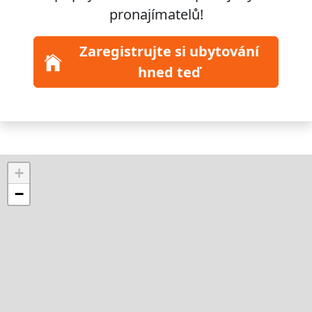
pronajímatelů!
Zaregistrujte si ubytování
hned teď
+
−