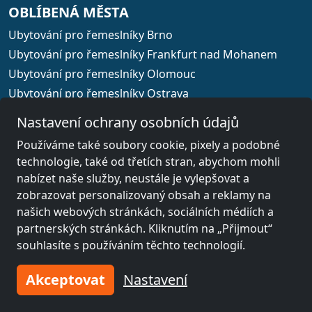
OBLÍBENÁ MĚSTA
Ubytování pro řemeslníky Brno
Ubytování pro řemeslníky Frankfurt nad Mohanem
Ubytování pro řemeslníky Olomouc
Ubytování pro řemeslníky Ostrava
Ubytování pro řemeslníky Plzeň
Nastavení ochrany osobních údajů
Ubytování pro řemeslníky Praha
Používáme také soubory cookie, pixely a podobné
technologie, také od třetích stran, abychom mohli
nabízet naše služby, neustále je vylepšovat a
zobrazovat personalizovaný obsah a reklamy na
Výběr země
našich webových stránkách, sociálních médiích a
partnerských stránkách. Kliknutím na „Přijmout“
© 2026 www.xodomo.cz
souhlasíte s používáním těchto technologií.
Otisk
Akceptovat
Nastavení
Všeobecné obchodní podmínky
Ochrana dat