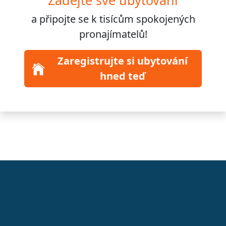
Zadejte své ubytování
a připojte se k
tisícům
spokojených
pronajímatelů!
Zaregistrujte si ubytování
hned teď