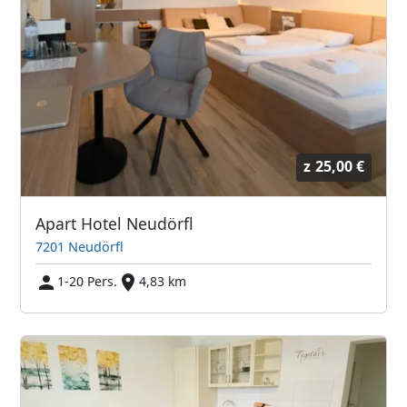
z
25,00 €
Apart Hotel Neudörfl
7201 Neudörfl
1-20 Pers.
4,83 km