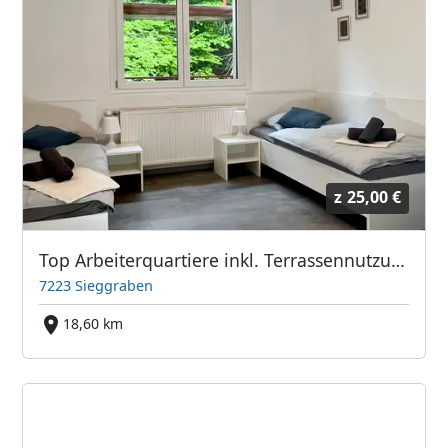
z
25,00 €
Top Arbeiterquartiere inkl. Terrassennutzung (28 Betten)
7223 Sieggraben
18,60 km