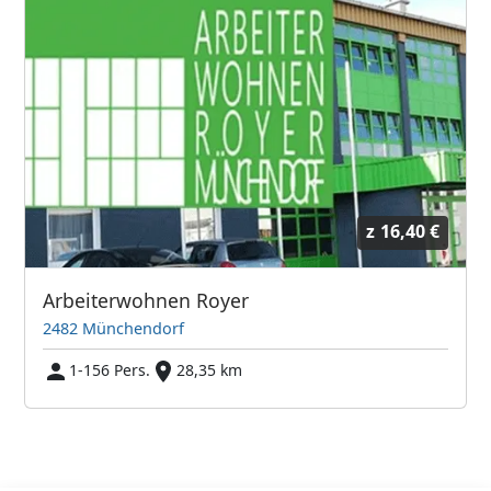
z
16,40 €
Arbeiterwohnen Royer
2482 Münchendorf
1-156 Pers.
28,35 km