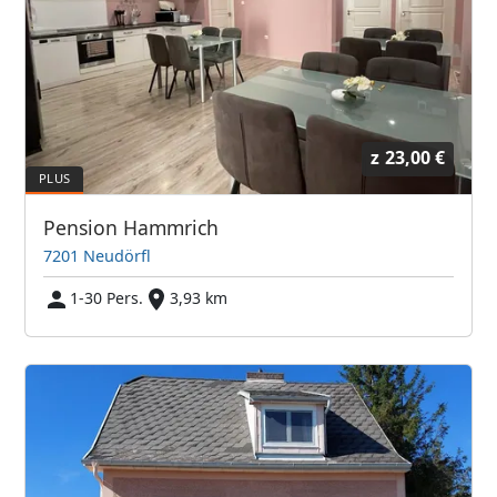
z
23,00 €
Pension Hammrich
7201 Neudörfl
1-30 Pers.
3,93 km