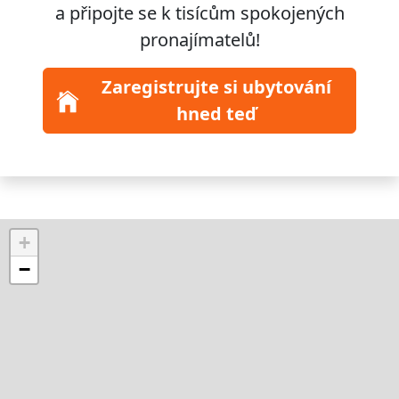
a připojte se k
tisícům
spokojených
pronajímatelů!
Zaregistrujte si ubytování
hned teď
+
−