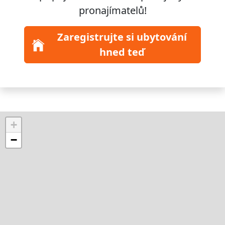
pronajímatelů!
Zaregistrujte si ubytování
hned teď
+
−