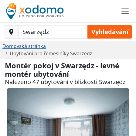
Baustelle-Location
Vyhledávání
Domovská stránka
Ubytování pro řemeslníky Swarzędz
Montér pokoj v Swarzędz - levné
montér ubytování
Nalezeno 47 ubytování v blízkosti Swarzędz