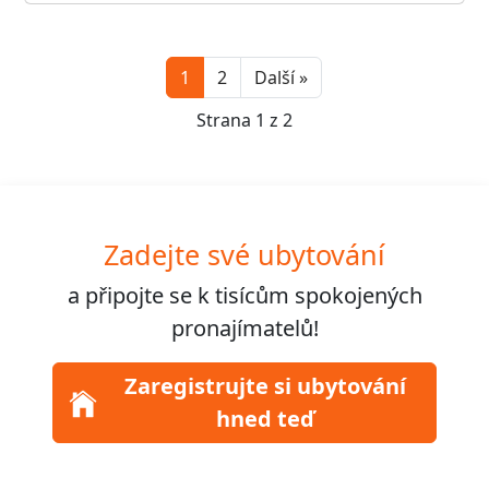
Next
1
2
Další »
Strana 1 z 2
Zadejte své ubytování
a připojte se k
tisícům
spokojených
pronajímatelů!
Zaregistrujte si ubytování
hned teď