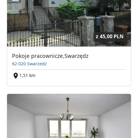
z
45,00 PLN
Pokoje pracownicze,Swarzędz
62-020 Swarzedz
1,51 km