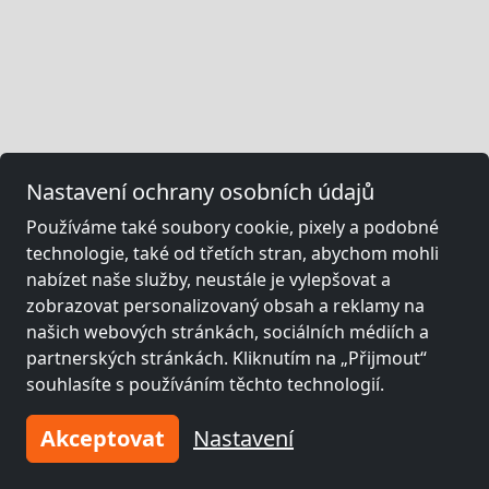
Nastavení ochrany osobních údajů
Používáme také soubory cookie, pixely a podobné
technologie, také od třetích stran, abychom mohli
nabízet naše služby, neustále je vylepšovat a
zobrazovat personalizovaný obsah a reklamy na
našich webových stránkách, sociálních médiích a
partnerských stránkách. Kliknutím na „Přijmout“
souhlasíte s používáním těchto technologií.
Akceptovat
Nastavení