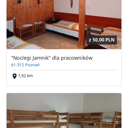
z
50,00 PLN
"Noclegi Jamnik" dla pracowników
61-312 Poznań
7,92 km