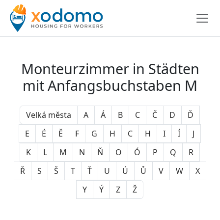
Monteurzimmer in Städten
mit Anfangsbuchstaben M
Velká města
A
Á
B
C
Č
D
Ď
E
É
Ě
F
G
H
C
H
I
Í
J
K
L
M
N
Ň
O
Ó
P
Q
R
Ř
S
Š
T
Ť
U
Ú
Ů
V
W
X
Y
Ý
Z
Ž