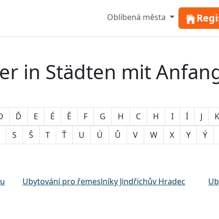
Regi
Oblíbená města
 in Städten mit Anfan
D
Ď
E
É
Ě
F
G
H
C
H
I
Í
J
S
Š
T
Ť
U
Ú
Ů
V
W
X
Y
Ý
ou
Ubytování pro řemeslníky Jindřichův Hradec
Ub