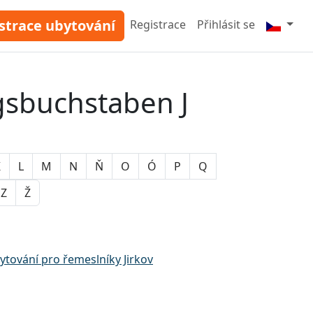
strace ubytování
Registrace
Přihlásit se
gsbuchstaben J
K
L
M
N
Ň
O
Ó
P
Q
Z
Ž
ytování pro řemeslníky Jirkov