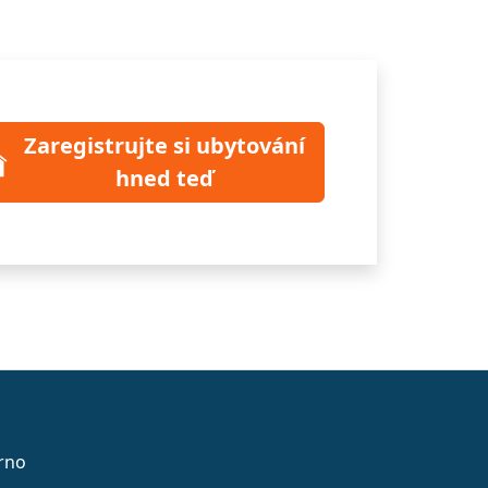
Zaregistrujte si ubytování
hned teď
rno