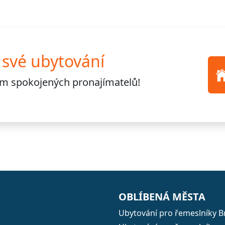
 své ubytování
cům
spokojených pronajímatelů!
OBLÍBENÁ MĚSTA
Ubytování pro řemeslníky B