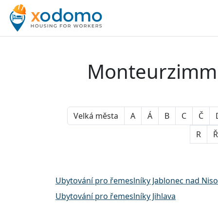
Monteurzimmer
Velká města
A
Á
B
C
Č
R
Ř
Ubytování pro řemeslníky Jablonec nad Nis
Ubytování pro řemeslníky Jihlava