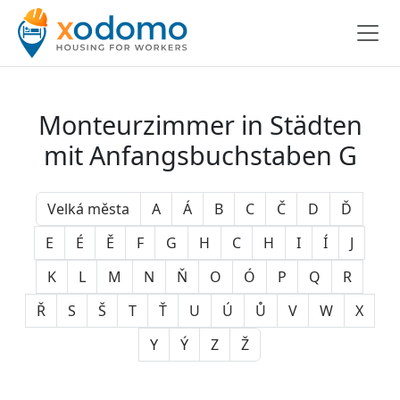
Monteurzimmer in Städten
mit Anfangsbuchstaben G
Velká města
A
Á
B
C
Č
D
Ď
E
É
Ě
F
G
H
C
H
I
Í
J
K
L
M
N
Ň
O
Ó
P
Q
R
Ř
S
Š
T
Ť
U
Ú
Ů
V
W
X
Y
Ý
Z
Ž