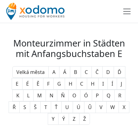
Monteurzimmer in Städten
mit Anfangsbuchstaben E
Velká města
A
Á
B
C
Č
D
Ď
E
É
Ě
F
G
H
C
H
I
Í
J
K
L
M
N
Ň
O
Ó
P
Q
R
Ř
S
Š
T
Ť
U
Ú
Ů
V
W
X
Y
Ý
Z
Ž