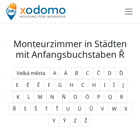
Monteurzimmer in Städten
mit Anfangsbuchstaben Ř
Velká města
A
Á
B
C
Č
D
Ď
E
É
Ě
F
G
H
C
H
I
Í
J
K
L
M
N
Ň
O
Ó
P
Q
R
Ř
S
Š
T
Ť
U
Ú
Ů
V
W
X
Y
Ý
Z
Ž