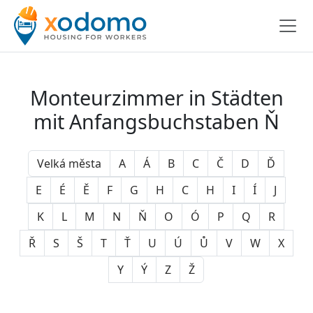
Monteurzimmer in Städten
mit Anfangsbuchstaben Ň
Velká města
A
Á
B
C
Č
D
Ď
E
É
Ě
F
G
H
C
H
I
Í
J
K
L
M
N
Ň
O
Ó
P
Q
R
Ř
S
Š
T
Ť
U
Ú
Ů
V
W
X
Y
Ý
Z
Ž