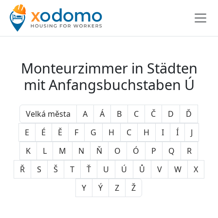
Monteurzimmer in Städten
mit Anfangsbuchstaben Ú
Velká města
A
Á
B
C
Č
D
Ď
E
É
Ě
F
G
H
C
H
I
Í
J
K
L
M
N
Ň
O
Ó
P
Q
R
Ř
S
Š
T
Ť
U
Ú
Ů
V
W
X
Y
Ý
Z
Ž