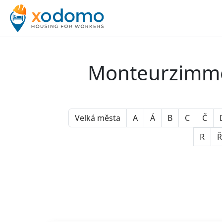
Monteurzimmer
Velká města
A
Á
B
C
Č
R
Ř