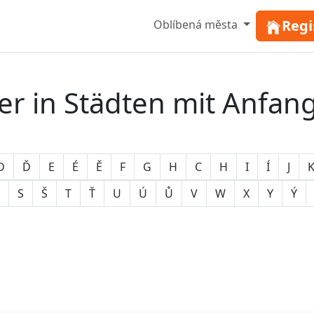
Regi
Oblíbená města
 in Städten mit Anfan
D
Ď
E
É
Ě
F
G
H
C
H
I
Í
J
S
Š
T
Ť
U
Ú
Ů
V
W
X
Y
Ý