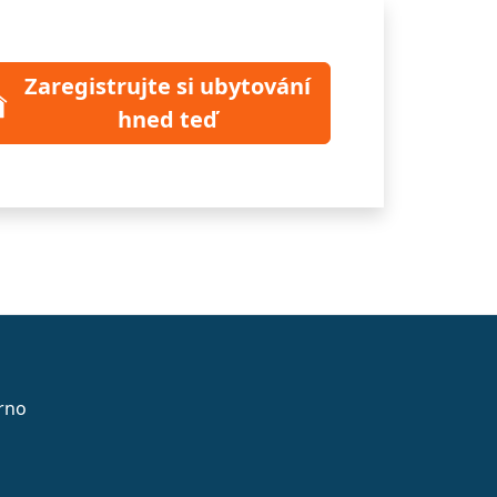
Zaregistrujte si ubytování
hned teď
rno