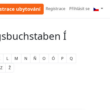
strace ubytování
Registrace
Přihlásit se
gsbuchstaben Í
K
L
M
N
Ň
O
Ó
P
Q
Z
Ž