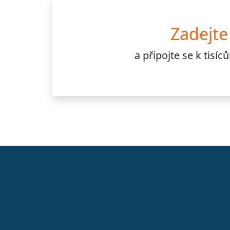
Zadejte
a připojte se k
tisí