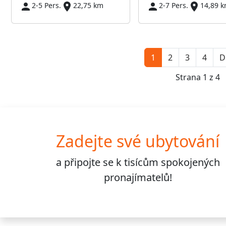
2-5 Pers.
22,75 km
2-7 Pers.
14,89 
1
2
3
4
D
Strana 1 z 4
Zadejte své ubytování
a připojte se k
tisícům
spokojených
pronajímatelů!