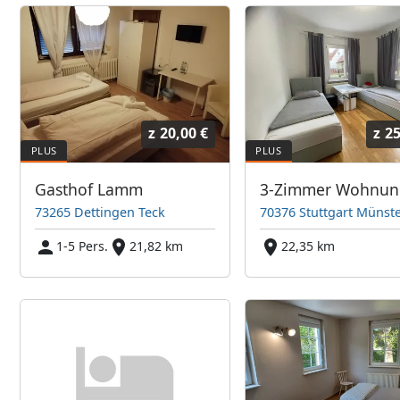
z
20,00 €
z
25
Gasthof Lamm
73265 Dettingen Teck
70376 Stuttgart Münst
1-5 Pers.
21,82 km
22,35 km