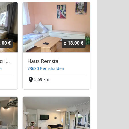
,00 €
z
18,00 €
3-Zimmer Wohnung in Stuttgart-Münster
Haus Remstal
er
73630 Remshalden
5,59 km