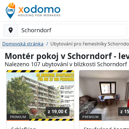
Baustelle-Location
Domovská stránka
Ubytování pro řemeslníky Schorndo
Montér pokoj v Schorndorf - l
Nalezeno 107 ubytování v blízkosti Schorndorf
z
19,00 €
z
15