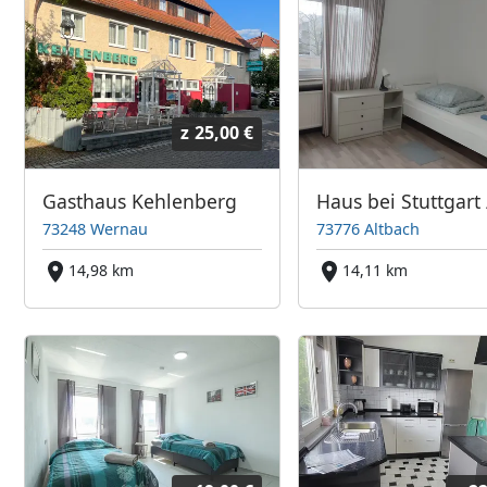
z
25,00 €
Gasthaus Kehlenberg
73248 Wernau
73776 Altbach
14,98 km
14,11 km