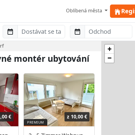
Regi
Oblíbená města
Anreise
Abreise
rf
+
evné montér ubytování
−
,00 €
z
10,00 €