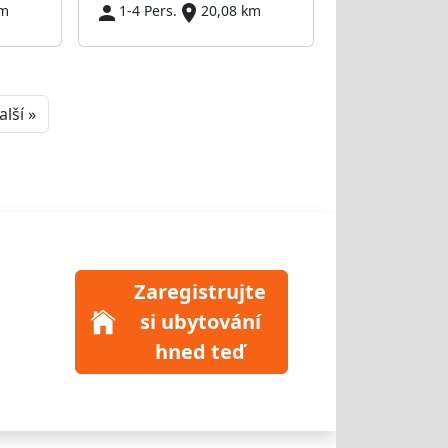
km
1-4 Pers.
20,08 km
Next
alší »
Zaregistrujte
si ubytování
hned teď