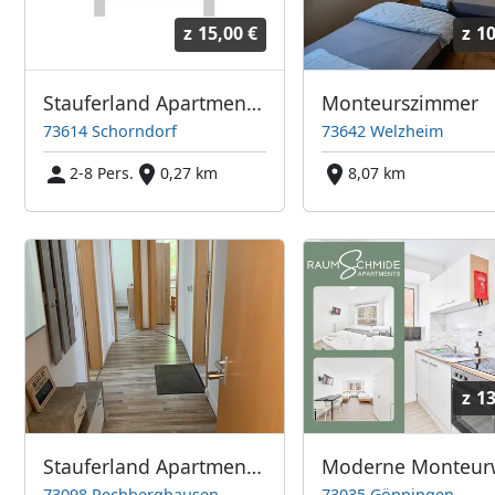
z
15,00 €
z
10
Stauferland Apartments Schorndorf
Monteurszimmer
73614 Schorndorf
73642 Welzheim
2-8 Pers.
0,27 km
8,07 km
z
13
Stauferland Apartments Rechberghausen
73098 Rechberghausen
73035 Göppingen