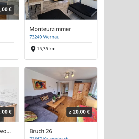
,00 €
Monteurzimmer
73249 Wernau
15,35 km
,00 €
z
20,00 €
Moderne Monteurwohnungen Göppingen RAUMSCHMIDE
Bruch 26
73667 Kaisersbach