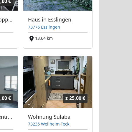
,00 €
Monteurzimmer Göppingen
Haus in Esslingen
73776 Esslingen
13,64 km
,00 €
z
25,00 €
WgWohnung im Zentrum Göppingen
Wohnung Sulaba
73235 Weilheim-Teck