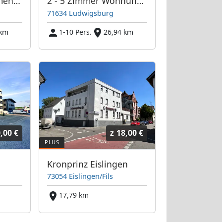
Stauferland Apartments Gaildorf
2 - 5 Zimmer Wohnungen in Ludwigsburg
71634 Ludwigsburg
 km
1-10 Pers.
26,94 km
,00 €
z
18,00 €
Kronprinz Eislingen
73054 Eislingen/Fils
17,79 km