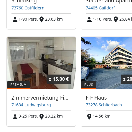
Schlafking
73760 Ostfildern
74405 Gaildorf
1-90 Pers.
23,63 km
1-10 Pers.
26,84
z
15,00 €
z
20
Zimmervermietung Final
F-F Haus
71634 Ludwigsburg
73278 Schlierbach
3-25 Pers.
28,22 km
14,56 km