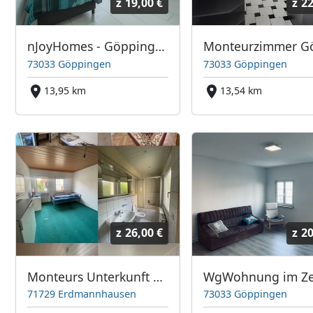
z
19,00 €
z
22
nJoyHomes - Göppingen - zwischen Stuttgart und Ulm bis 14 P.
73033 Göppingen
73033 Göppingen
13,95 km
13,54 km
z
26,00 €
z
20
Monteurs Unterkunft mit allem drum und dran
71729 Erdmannhausen
73033 Göppingen