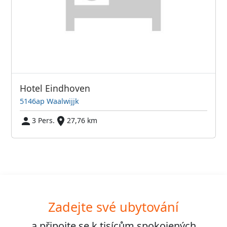
Hotel Eindhoven
5146ap Waalwijjk
3 Pers.
27,76 km
Zadejte své ubytování
a připojte se k
tisícům
spokojených