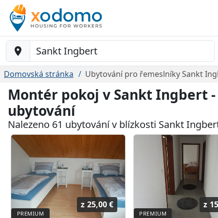
Baustelle-Location
Domovská stránka
Ubytování pro řemeslníky Sankt Ing
Montér pokoj v Sankt Ingbert 
ubytování
Nalezeno 61 ubytování v blízkosti Sankt Ingber
z
25,00 €
z
15