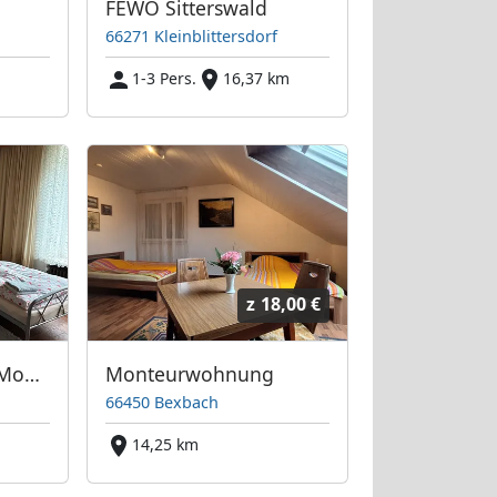
FEWO Sitterswald
66271 Kleinblittersdorf
1-3 Pers.
16,37 km
z
18,00 €
MonteurwohnungMonteurzimmer
Monteurwohnung
66450 Bexbach
14,25 km