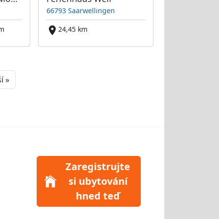
66793 Saarwellingen
km
24,45 km
Next
í »
Zaregistrujte
si ubytování
hned teď