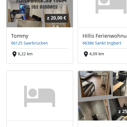
z
20,00 €
Tommy
66125 Saarbrücken
66386 Sankt Ingbert
8,22 km
4,09 km
z
25