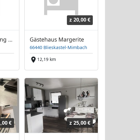
z
20,00 €
Hillis Ferienwohnung Saarland
Gästehaus Margerite
66440 Blieskastel-Mimbach
12,19 km
,00 €
z
25,00 €