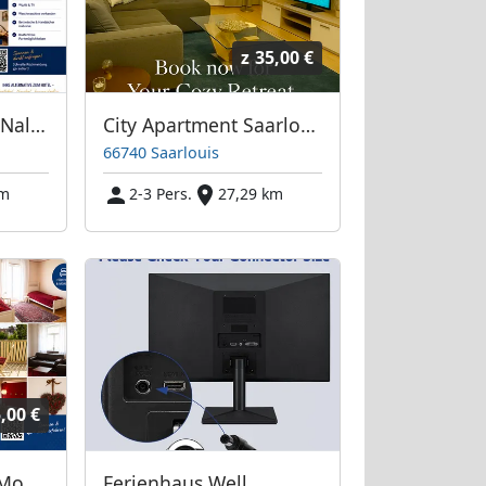
z
35,00 €
Monteurwohnung Nalbach
City Apartment Saarlouis
66740 Saarlouis
km
2-3 Pers.
27,29 km
,00 €
Gästehaus FELIZ - Monteurzimmer Saar
Ferienhaus Well