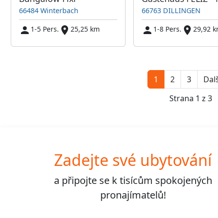
66484 Winterbach
66763 DILLINGEN
1-5 Pers.
25,25 km
1-8 Pers.
29,92 
1
2
3
Dalš
Strana 1 z 3
Zadejte své ubytování
a připojte se k
tisícům
spokojených
pronajímatelů!