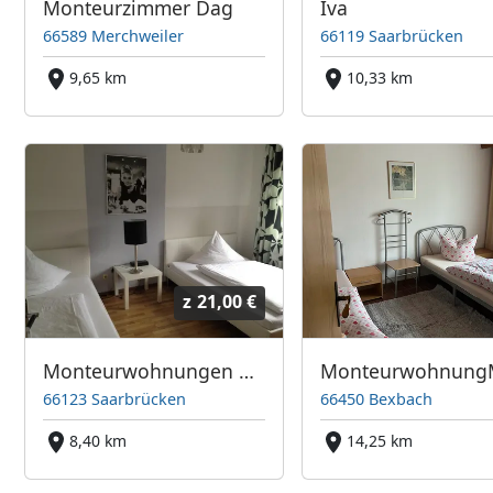
Monteurzimmer Dag
Iva
66589 Merchweiler
66119 Saarbrücken
9,65 km
10,33 km
z
21,00 €
Monteurwohnungen Burgardt
66123 Saarbrücken
66450 Bexbach
8,40 km
14,25 km