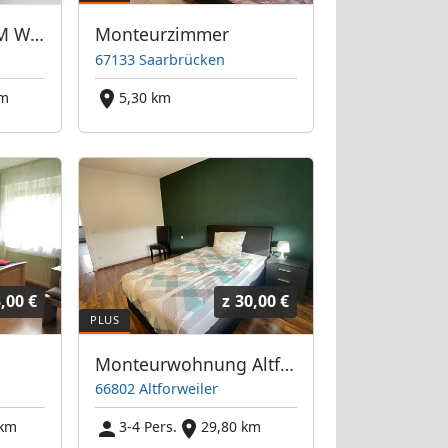
Monteurzimmer AM Weinberg
Monteurzimmer
67133 Saarbrücken
km
5,30 km
,00 €
z
30,00 €
Monteurwohnung Altforweiler Fewo Apartments
66802 Altforweiler
 km
3-4 Pers.
29,80 km