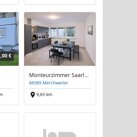
,00 €
Monteurzimmer Saarland
66589 Merchweiler
km
9,65 km