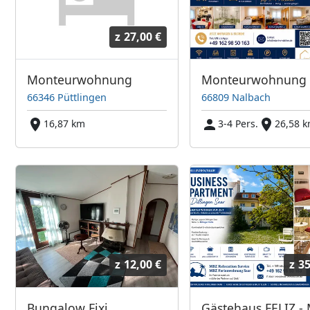
z
27,00 €
Monteurwohnung
66346 Püttlingen
66809 Nalbach
16,87 km
3-4 Pers.
26,58 
z
12,00 €
z
35
Bungalow Fixi