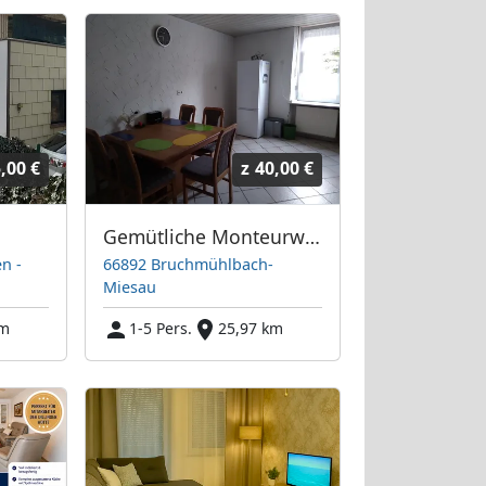
,00 €
z
40,00 €
Gemütliche Monteurwohnung
en -
66892 Bruchmühlbach-
Miesau
km
1-5 Pers.
25,97 km