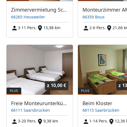
Zimmervermietung Schmidt Müller
66265 Heusweiler
66359 Bous
3-11 Pers.
15,98 km
2-6 Pers.
21,66 
z
10,00 €
z
13
Freie Monteurunterkünfte in Saarsbrücken – JETZT anrufen! Wir sprechen auch Polnisch
Beim Kloster
66111 Saarsbrücken
66115 Saarbrücken
3-20 Pers.
9,38 km
1-14 Pers.
12,36