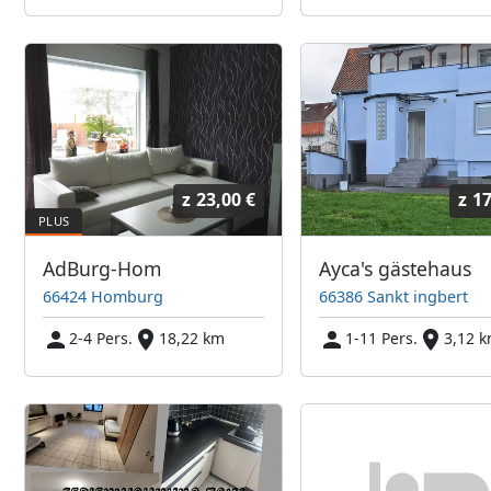
z
23,00 €
z
17
AdBurg-Hom
Ayca's gästehaus
66424 Homburg
66386 Sankt ingbert
2-4 Pers.
18,22 km
1-11 Pers.
3,12 