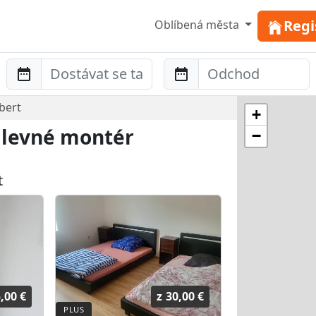
Regi
Oblíbená města
Anreise
Abreise
bert
+
- levné montér
−
t
,00 €
z
30,00 €