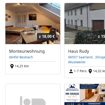
z
18,00 €
z
15
Monteurwohnung
Haus Rudy
66450 Bexbach
66557 Saarland , Illing
Wustweiler
14,25 km
1-7 Pers.
14,32 