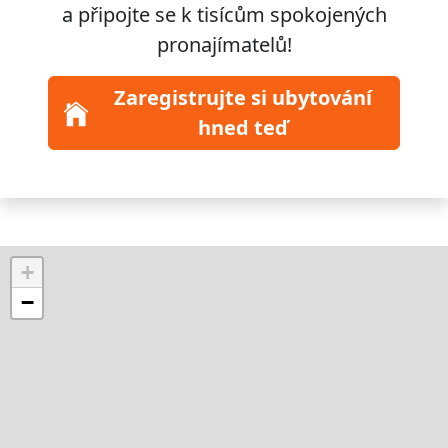
a připojte se k
tisícům
spokojených
pronajímatelů!
Zaregistrujte si ubytování
hned teď
+
−