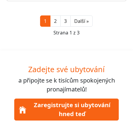
Next
1
2
3
Další »
Strana 1 z 3
Zadejte své ubytování
a připojte se k
tisícům
spokojených
pronajímatelů!
Zaregistrujte si ubytování
hned teď