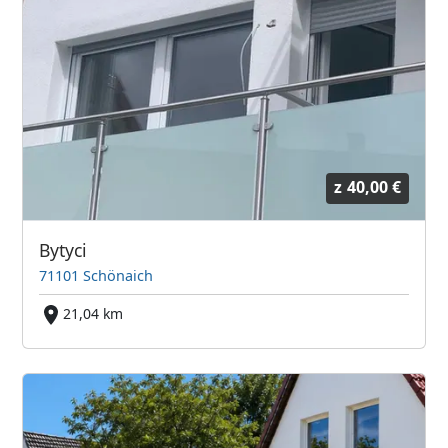
z
40,00 €
Bytyci
71101 Schönaich
21,04 km