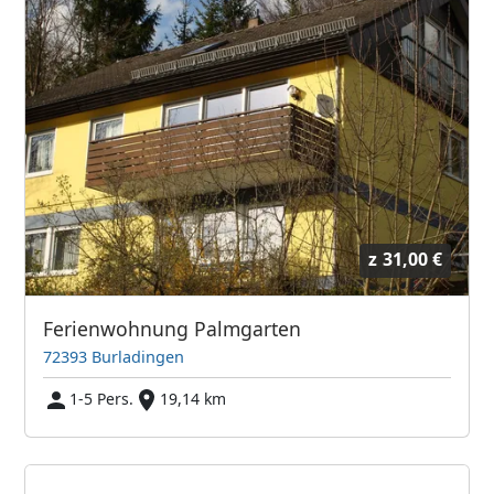
z
31,00 €
Ferienwohnung Palmgarten
72393 Burladingen
1-5 Pers.
19,14 km