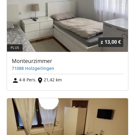
z
13,00 €
Monteurzimmer
71088 Holzgerlingen
4-8 Pers.
21,42 km