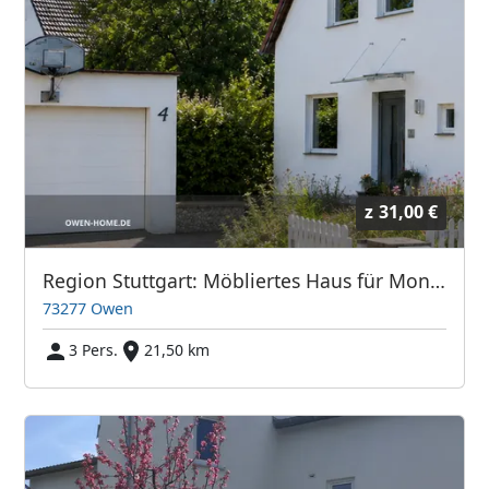
z
31,00 €
Region Stuttgart: Möbliertes Haus für Monteure, Bauleiter & Projektteams in Owen
73277 Owen
3 Pers.
21,50 km