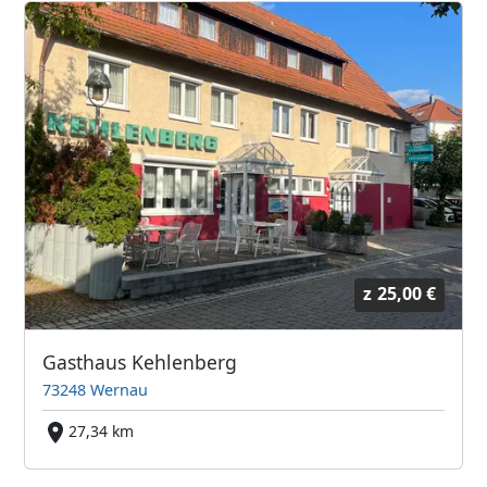
z
25,00 €
Gasthaus Kehlenberg
73248 Wernau
27,34 km