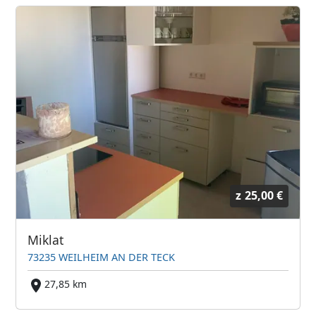
z
25,00 €
Miklat
73235 WEILHEIM AN DER TECK
27,85 km