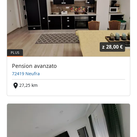
z
28,00 €
Pension avanzato
72419 Neufra
27,25 km