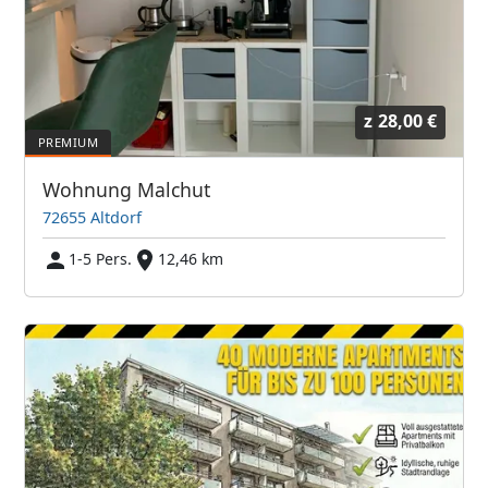
z
28,00 €
Wohnung Malchut
72655 Altdorf
1-5 Pers.
12,46 km