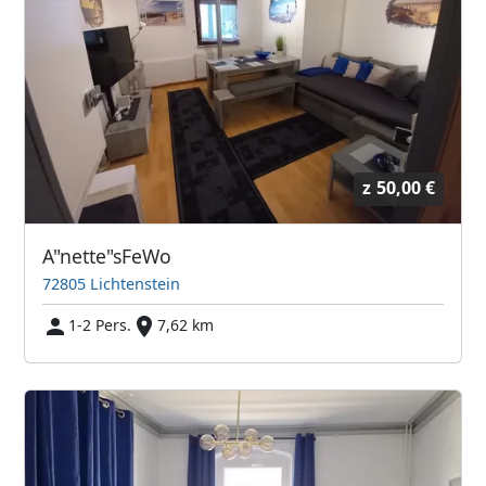
z
50,00 €
A"nette"sFeWo
72805 Lichtenstein
1-2 Pers.
7,62 km