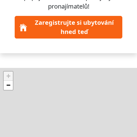
pronajímatelů!
Zaregistrujte si ubytování
hned teď
+
−