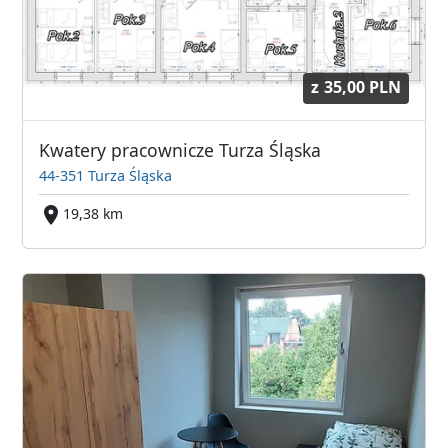
z
35,00 PLN
Kwatery pracownicze Turza Śląska
44-351 Turza Śląska
19,38 km