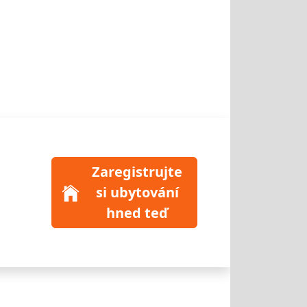
Zaregistrujte
si ubytování
hned teď