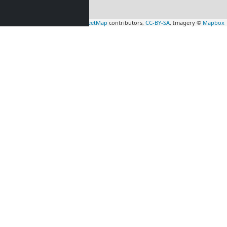
Leaflet
|
Map data ©
OpenStreetMap
contributors,
CC-BY-SA
, Imagery ©
Mapbox
pokoj
Montérův pokoj
dovnitř
 km)
Šumperk
(46 km)