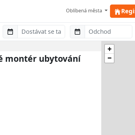
Regi
Oblíbená města
Anreise
Abreise
+
é montér ubytování
−