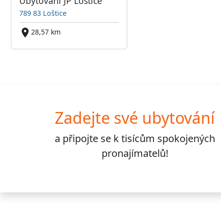
Ubytování JP Loštice
789 83 Loštice
28,57 km
Zadejte své ubytování
a připojte se k
tisícům
spokojených
pronajímatelů!