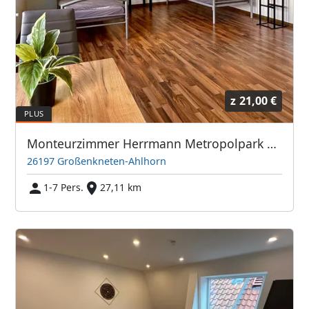
z
21,00 €
Monteurzimmer Herrmann Metropolpark Ahlhorn (Amazon), Großenkneten, Vechta, Cloppenburg, Wildeshausen, Visbek
26197 Großenkneten-Ahlhorn
1-7 Pers.
27,11 km