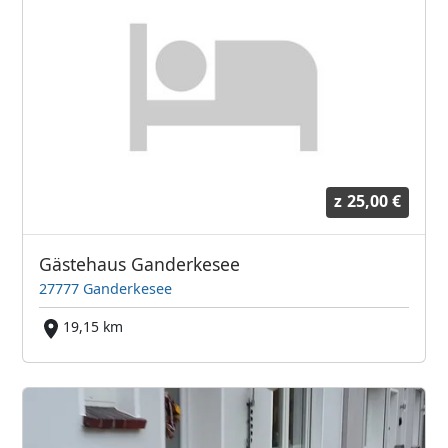
z
25,00 €
Gästehaus Ganderkesee
27777 Ganderkesee
19,15 km