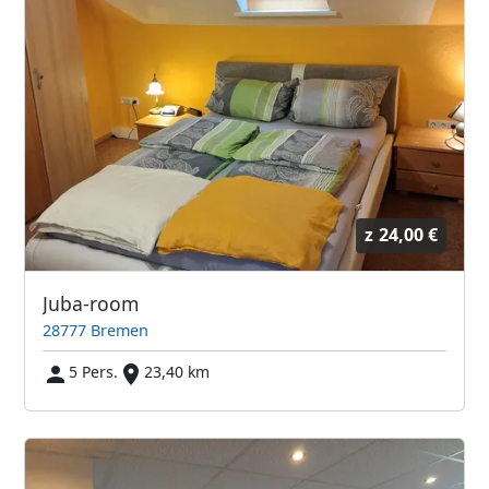
z
24,00 €
Juba-room
28777 Bremen
5 Pers.
23,40 km