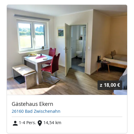
z
18,00 €
Gästehaus Ekern
26160 Bad Zwischenahn
1-4 Pers.
14,54 km