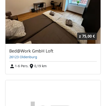
z
75,00 €
Bed@Work GmbH Loft
26123 Oldenburg
1-6 Pers.
0,19 km