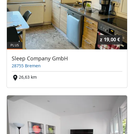
z
19,00 €
Sleep Company GmbH
28755 Bremen
26,63 km