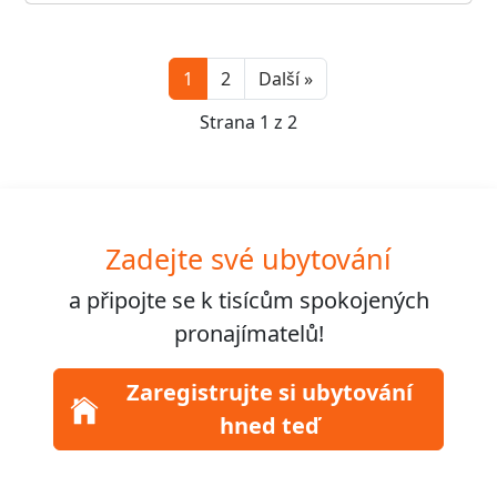
Next
1
2
Další »
Strana 1 z 2
Zadejte své ubytování
a připojte se k
tisícům
spokojených
pronajímatelů!
Zaregistrujte si ubytování
hned teď