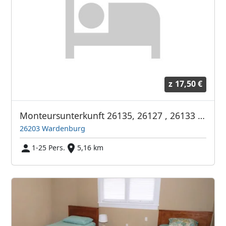
z
17,50 €
Monteursunterkunft 26135, 26127 , 26133 Oldenburg, 26203 Wardenburg, 27755 Delmenhorst, 26169 Friesoythe Markhausen
26203 Wardenburg
1-25 Pers.
5,16 km