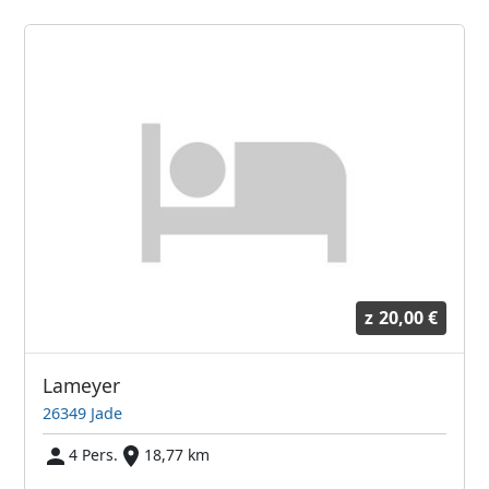
z
20,00 €
Lameyer
26349 Jade
4 Pers.
18,77 km