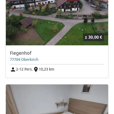
z
30,00 €
Fiegenhof
77704 Oberkirch
2-12 Pers.
10,23 km