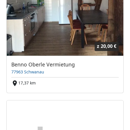
z
20,00 €
Benno Oberle Vermietung
77963 Schwanau
17,37 km