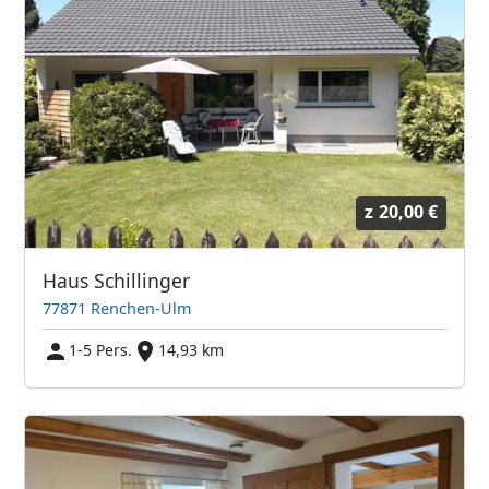
z
20,00 €
Haus Schillinger
77871 Renchen-Ulm
1-5 Pers.
14,93 km