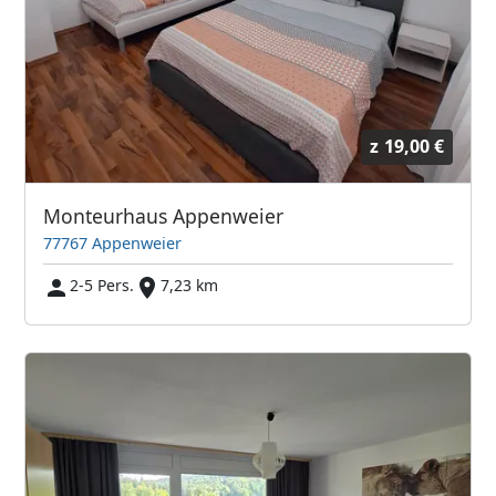
z
19,00 €
Monteurhaus Appenweier
77767 Appenweier
2-5 Pers.
7,23 km