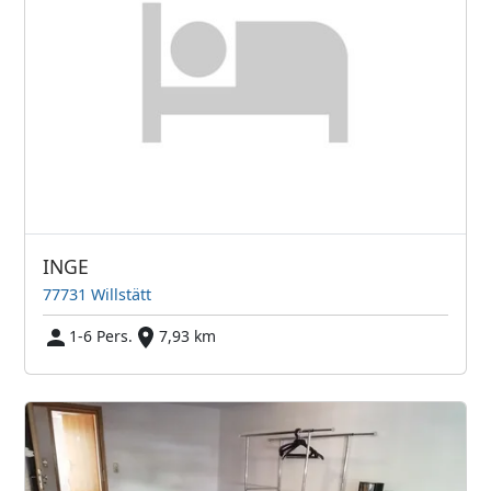
INGE
77731 Willstätt
1-6 Pers.
7,93 km