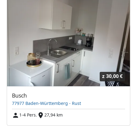
z
30,00 €
Busch
77977 Baden-Württemberg - Rust
1-4 Pers.
27,94 km