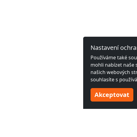
Nastavení ochra
Používáme také soub
mohli nabízet naše 
našich webových str
souhlasíte s použív
Akceptovat
Sousední města s monto