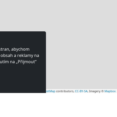
 stran, abychom
ý obsah a reklamy na
utím na „Přijmout“
Leaflet
|
Map data ©
OpenStreetMap
contributors,
CC-BY-SA
, Imagery ©
Mapbox