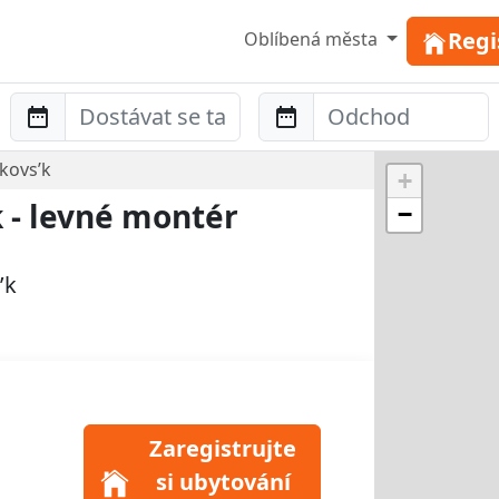
Regi
Oblíbená města
Anreise
Abreise
kovs’k
+
 - levné montér
−
’k
Zaregistrujte
si ubytování