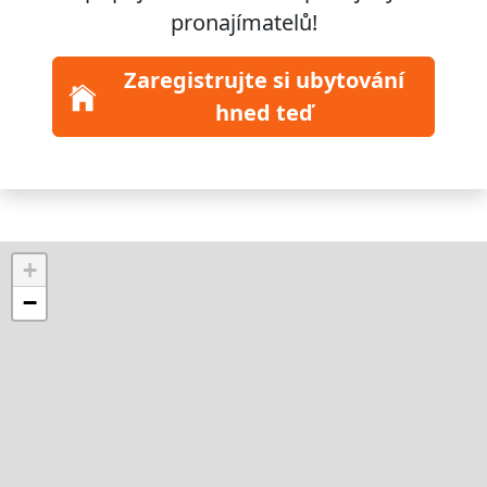
pronajímatelů!
Zaregistrujte si ubytování
hned teď
+
−