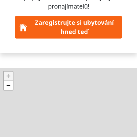
pronajímatelů!
Zaregistrujte si ubytování
hned teď
+
−