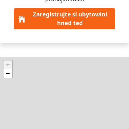
Zaregistrujte si ubytování
hned teď
+
−