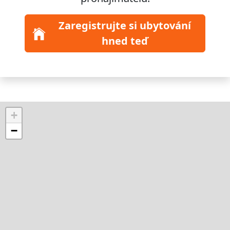
Zaregistrujte si ubytování
hned teď
+
−