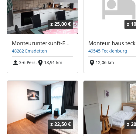
z
25,00 €
z
10
Monteurunterkunft-Emsdetten
48282 Emsdetten
49545 Tecklenburg
3-6 Pers.
18,91 km
12,06 km
z
22,50 €
z
20