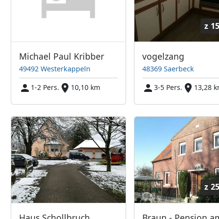
z
15
Michael Paul Kribber
vogelzang
49492 Westerkappeln
48369 Saerbeck
1-2 Pers.
10,10 km
3-5 Pers.
13,28 
z
25
Haus Schollbruch