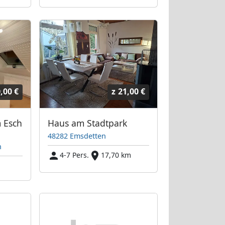
,00 €
z
21,00 €
 Esch
Haus am Stadtpark
48282 Emsdetten
n
4-7 Pers.
17,70 km