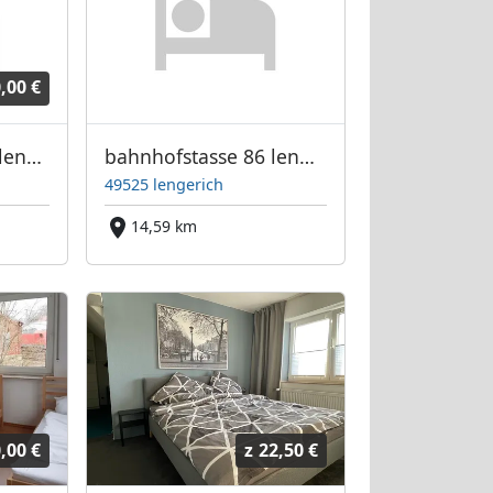
,00 €
Monteur haus tecklenburg
bahnhofstasse 86 lengerich
49525 lengerich
14,59 km
,00 €
z
22,50 €