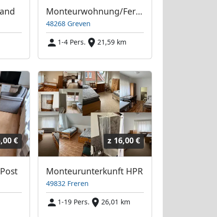
land
Monteurwohnung/Ferienwohnung 4Personen Nähe Münster
48268 Greven
1-4 Pers.
21,59 km
,00 €
z
16,00 €
Post
Monteurunterkunft HPR
49832 Freren
1-19 Pers.
26,01 km