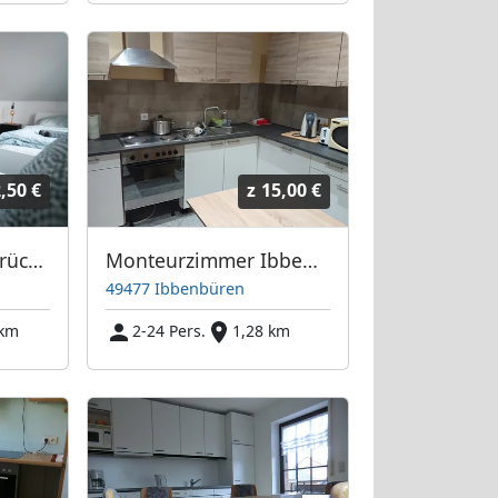
,50 €
z
15,00 €
3 Wohnung Osnabrück Lüstringen
Monteurzimmer Ibbenbüren
49477 Ibbenbüren
 km
2-24 Pers.
1,28 km