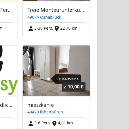
Ferienwohnungen Ferienhof Feldmann
Freie Monteurunterkünfte in Osnabrück – JETZT anrufen! Wir sprechen auch Polnisch
49074 Osnabrück
km
3-30 Pers.
22,76 km
z
10,00 €
Saubere und freundliche Unterkünfte. Flexible Anmietungsdauer
mieszkanie
49479 ibbenbüren
3-6 Pers.
4,81 km