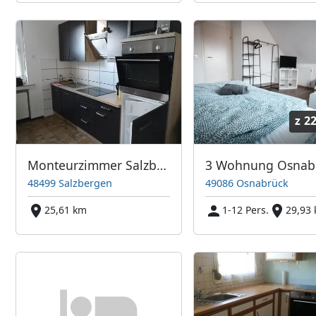
z
22
Monteurzimmer Salzbergen
48499 Salzbergen
49086 Osnabrück
25,61 km
1-12 Pers.
29,93