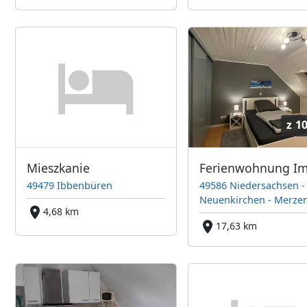
z
10
Mieszkanie
Ferienwohnung Im
49479 Ibbenbüren
49586 Niedersachsen -
Neuenkirchen - Merze
4,68 km
17,63 km