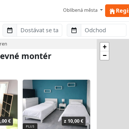
Regi
Oblíbená města
Anreise
Abreise
eren
+
 levné montér
−
,00 €
z
10,00 €