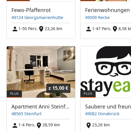
Fewo-Pfaffenrot
49124 Georgsmarienhütte
49509 Recke
1-50 Pers.
23,26 km
1-47 Pers.
8,58 
z
15,00 €
Apartment Anni Steinfurt
48565 Steinfurt
49082 Osnabrück
1-4 Pers.
28,59 km
23,26 km