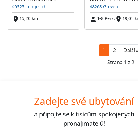
49525 Lengerich
48268 Greven
15,20 km
1-8 Pers.
19,01 
1
2
Další 
Strana 1 z 2
Zadejte své ubytování
a připojte se k
tisícům
spokojených
pronajímatelů!