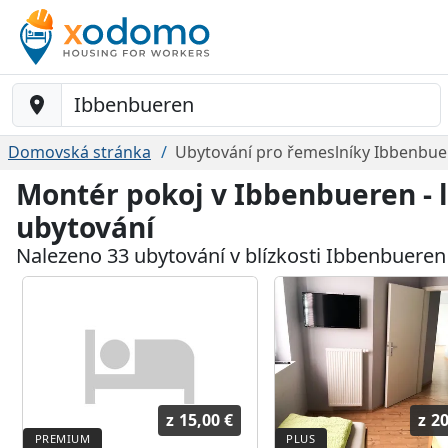
Baustelle-Location
Domovská stránka
Ubytování pro řemeslníky Ibbenbu
Montér pokoj v Ibbenbueren -
ubytování
Nalezeno 33 ubytování v blízkosti Ibbenbueren
z
15,00 €
z
20