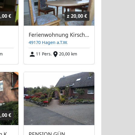
,00 €
z
20,00 €
Ferienwohnung Kirschenhagen
49170 Hagen a.T.W.
km
11 Pers.
20,00 km
,00 €
Braun - Pension am Kanal
PENSION GÜN