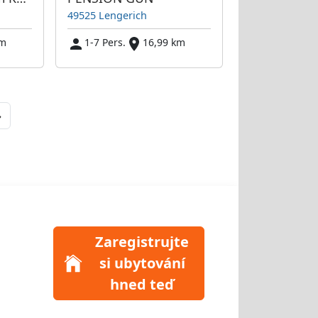
49525 Lengerich
km
1-7 Pers.
16,99 km
Next
»
Zaregistrujte
si ubytování
hned teď