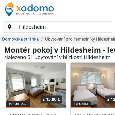
Baustelle-Location
Domovská stránka
Ubytování pro řemeslníky Hildeshe
Montér pokoj v Hildesheim - l
Nalezeno 51 ubytování v blízkosti Hildesheim
z
15,00 €
z
12