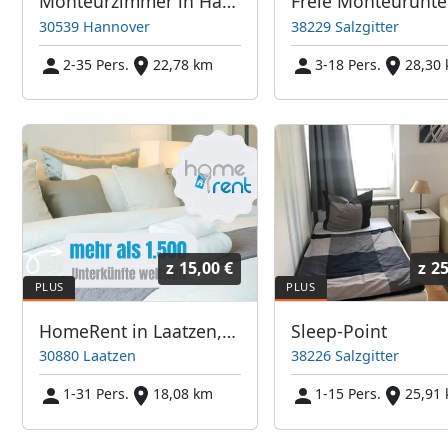
Monteurzimmer in Hannover - Bis zu 35 Personen -
30539 Hannover
38229 Salzgitter
2-35 Pers.
22,78 km
3-18 Pers.
28,30
z
15,00 €
z
25
HomeRent in Laatzen, Garbsen und Ronnenberg bei Hannover
Sleep-Point
30880 Laatzen
38226 Salzgitter
1-31 Pers.
18,08 km
1-15 Pers.
25,91