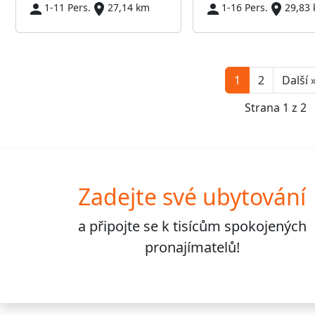
1-11 Pers.
27,14 km
1-16 Pers.
29,83
1
2
Další 
Strana 1 z 2
Zadejte své ubytování
a připojte se k
tisícům
spokojených
pronajímatelů!