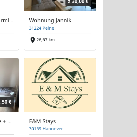
z
30,00 €
Mardino Zimmervermietung
Wohnung Jannik
31224 Peine
26,67 km
,50 €
Gästehäuser Nicole + Anja, 30989 Gehrden + 30966 Hemmingen, WLAN, Küche, WC/Bad
E&M Stays
30159 Hannover