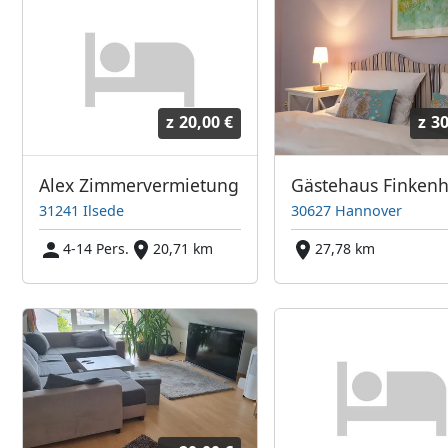
z
20,00 €
z
30
Alex Zimmervermietung
Gästehaus Finkenh
31241 Ilsede
30627 Hannover
4-14 Pers.
20,71 km
27,78 km