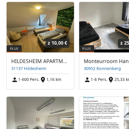
z
10,00 €
z
25
HILDESHEIM APARTMENTS | 05112280000 - ANRUF | WHATSAPP
31137 Hildesheim
30952 Ronnenberg
1-600 Pers.
1,16 km
1-8 Pers.
25,33 