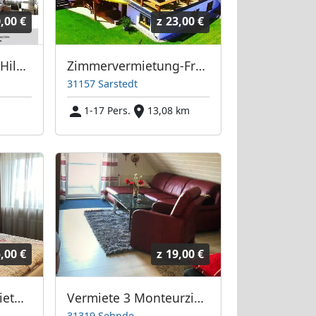
,00 €
z
23,00 €
Monteurwohnung Hildesheim/Hannover
Zimmervermietung-Froböse
31157 Sarstedt
1-17 Pers.
13,08 km
,00 €
z
19,00 €
Messezimmervermietung Göhmann
Vermiete 3 Monteurzimmer/Wohnung in 31319 Sehnde zwischen Hannover/Hildesheim
31319 Sehnde