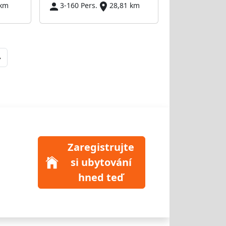
 km
3-160 Pers.
28,81 km
Next
»
Zaregistrujte
si ubytování
hned teď