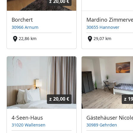
z
20,00 €
Borchert
30966 Arnum
30655 Hannover
22,86 km
29,07 km
z
20,00 €
z
19
4-Seen-Haus
31020 Wallensen
30989 Gehrden