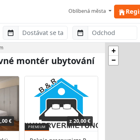
Regi
Oblíbená města
Anreise
Abreise
im
+
evné montér ubytování
−
,00 €
z
20,00 €