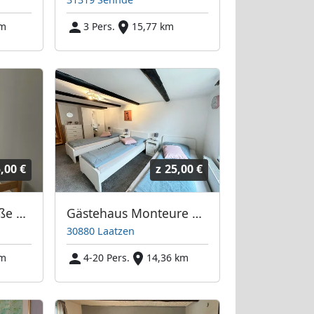
km
3 Pers.
15,77 km
,00 €
z
25,00 €
Apartment mit große Terasse
Gästehaus Monteure bis zu 20 Personen
30880 Laatzen
km
4-20 Pers.
14,36 km