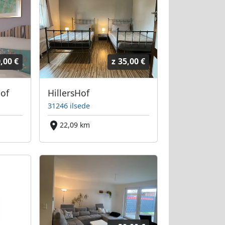
,00 €
z
35,00 €
of
HillersHof
31246 ilsede
22,09 km