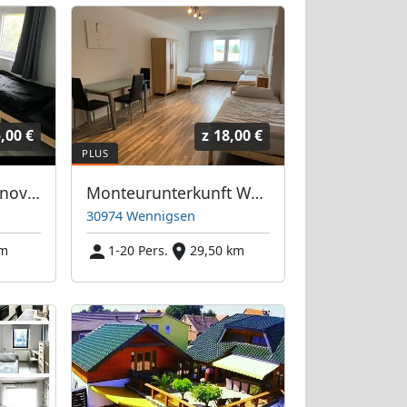
,00 €
z
18,00 €
Monteurroom Hannover
Monteurunterkunft Wennigsen Miroszewska-Immobilien
30974 Wennigsen
km
1-20 Pers.
29,50 km