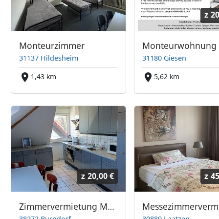
z
20
Monteurzimmer
31137 Hildesheim
31180 Giesen
1,43 km
5,62 km
z
20,00 €
z
45
Zimmervermietung Magel
38272 Burgdorf
30880 Laatzen