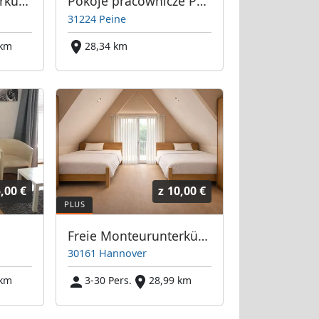
Freie Monteurunterkünfte in Salzgitter – JETZT anrufen! Wir sprechen auch Polnisch
Pokoje pracownicze Peine 31224
31224 Peine
 km
28,34 km
,00 €
z
10,00 €
Freie Monteurunterkünfte in Hannover – JETZT anrufen! Wir sprechen auch Polnisch
30161 Hannover
 km
3-30 Pers.
28,99 km