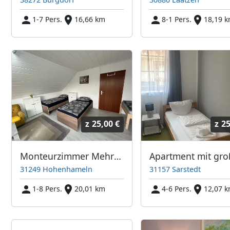
1-7 Pers.
16,66 km
8-1 Pers.
18,19 
z
25,00 €
z
25
Monteurzimmer Mehrum nähe Hannover
31249 Hohenhameln
31157 Sarstedt
1-8 Pers.
20,01 km
4-6 Pers.
12,07 