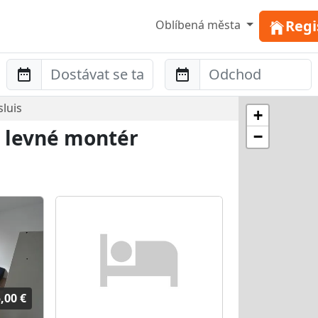
Regi
Oblíbená města
Anreise
Abreise
luis
+
- levné montér
−
,00 €