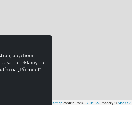
 stran, abychom
ý obsah a reklamy na
utím na „Přijmout“
Leaflet
|
Map data ©
OpenStreetMap
contributors,
CC-BY-SA
, Imagery ©
Mapbox