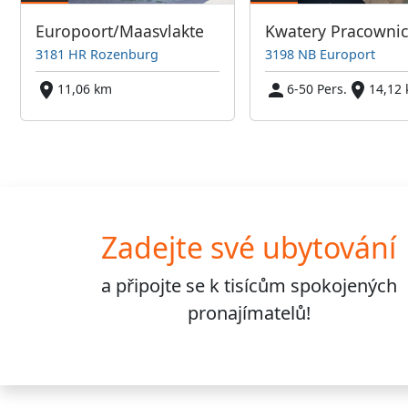
Europoort/Maasvlakte
3181 HR Rozenburg
3198 NB Europort
11,06 km
6-50 Pers.
14,12
Zadejte své ubytování
a připojte se k
tisícům
spokojených
pronajímatelů!