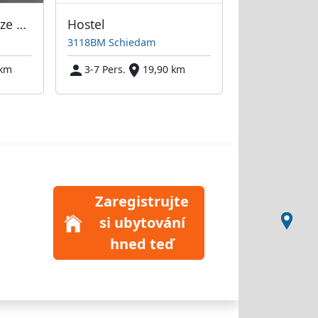
Kwatery Pracownicze Europort Rotterdam i Okolice
Hostel
3118BM Schiedam
 km
3-7 Pers.
19,90 km
Zaregistrujte
si ubytování
hned teď