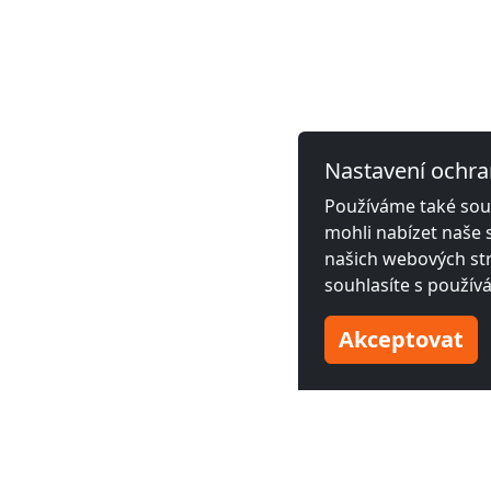
Nastavení ochra
Používáme také soub
mohli nabízet naše 
našich webových str
souhlasíte s použív
Akceptovat
Sousední města s monto