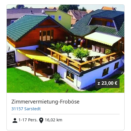
z
23,00 €
Zimmervermietung-Froböse
31157 Sarstedt
1-17 Pers.
16,02 km