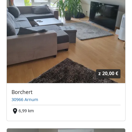
z
20,00 €
Borchert
30966 Arnum
6,99 km