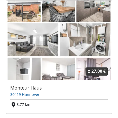
z
27,00 €
Monteur Haus
30419 Hannover
8,77 km