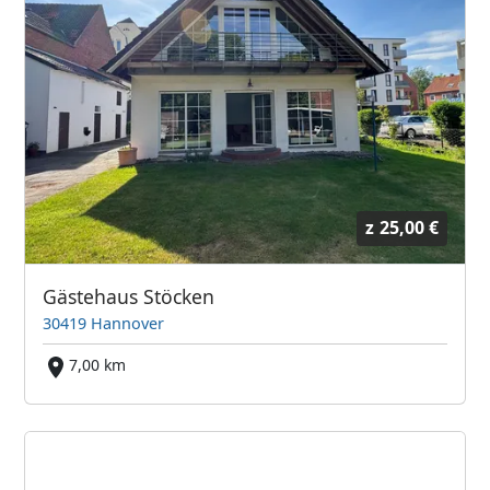
z
25,00 €
Gästehaus Stöcken
30419 Hannover
7,00 km