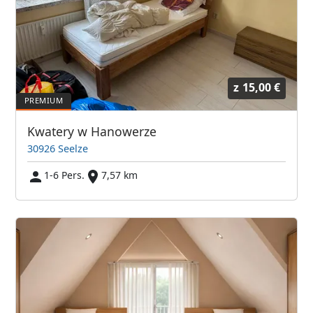
z
15,00 €
Kwatery w Hanowerze
30926 Seelze
1-6 Pers.
7,57 km