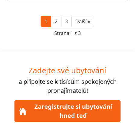
Next
1
2
3
Další »
Strana 1 z 3
Zadejte své ubytování
a připojte se k
tisícům
spokojených
pronajímatelů!
Zaregistrujte si ubytování
hned teď