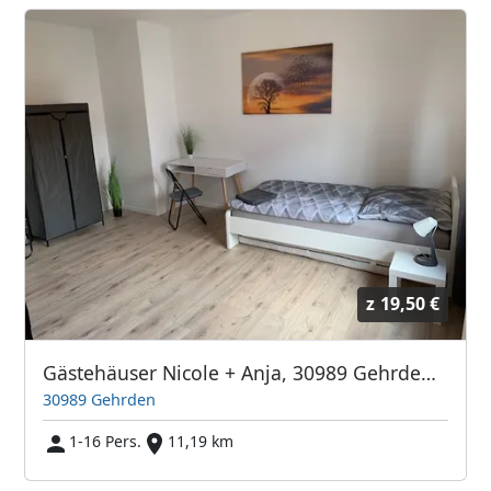
z
19,50 €
Gästehäuser Nicole + Anja, 30989 Gehrden + 30966 Hemmingen, WLAN, Küche, WC/Bad
30989 Gehrden
1-16 Pers.
11,19 km