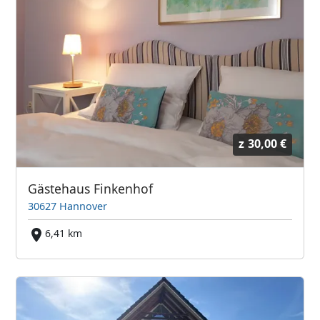
z
30,00 €
Gästehaus Finkenhof
30627 Hannover
6,41 km