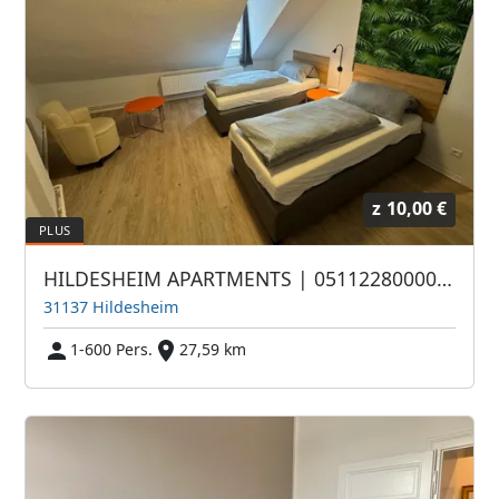
z
10,00 €
HILDESHEIM APARTMENTS | 05112280000 - ANRUF | WHATSAPP
31137 Hildesheim
1-600 Pers.
27,59 km