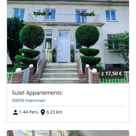
z
17,50 €
Sutel Appartements
30659 Hannover
1-44 Pers.
6,23 km