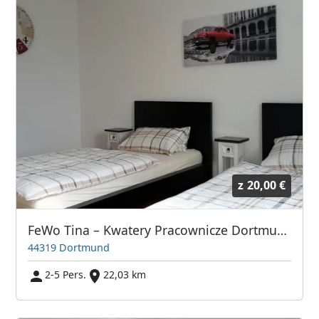
z
20,00 €
FeWo Tina – Kwatery Pracownicze Dortmund, Unna, Lünen, Bergkamen
44319 Dortmund
2-5 Pers.
22,03 km