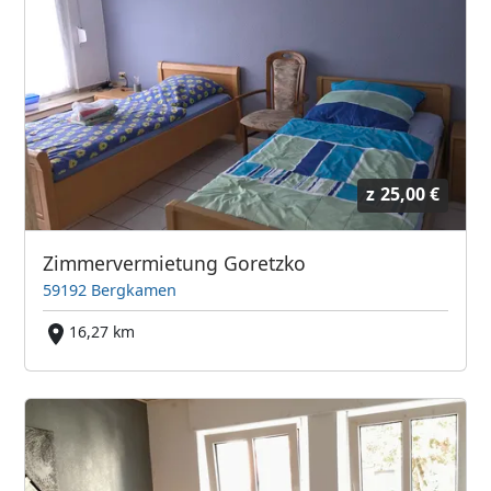
z
25,00 €
Zimmervermietung Goretzko
59192 Bergkamen
16,27 km