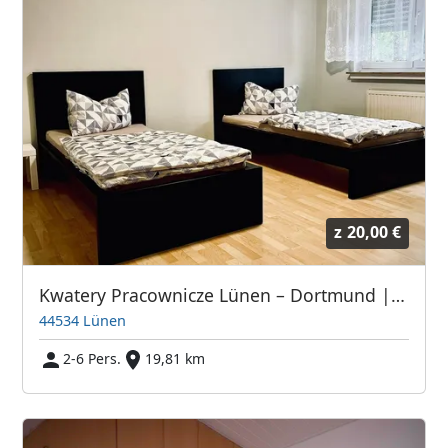
z
20,00 €
Kwatery Pracownicze Lünen – Dortmund | Apartamenty dla firm
44534 Lünen
2-6 Pers.
19,81 km