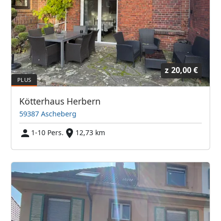
z
20,00 €
Kötterhaus Herbern
59387 Ascheberg
1-10 Pers.
12,73 km