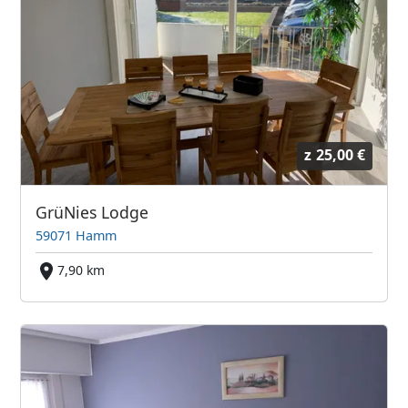
z
25,00 €
GrüNies Lodge
59071 Hamm
7,90 km