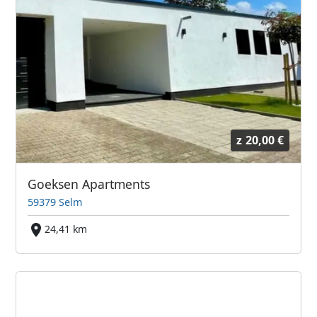
z
20,00 €
Goeksen Apartments
59379 Selm
24,41 km