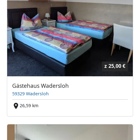
z
25,00 €
Gästehaus Wadersloh
59329 Wadersloh
26,59 km