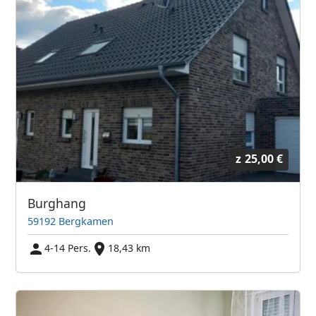
z
25,00 €
Burghang
59192 Bergkamen
4-14 Pers.
18,43 km