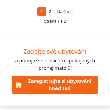
Next
1
2
Další »
Strana 1 z 2
Zadejte své ubytování
a připojte se k
tisícům
spokojených
pronajímatelů!
Zaregistrujte si ubytování
hned teď