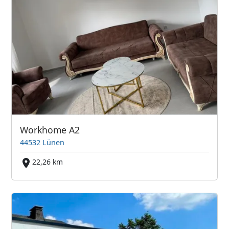
Workhome A2
44532 Lünen
22,26 km