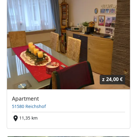
z
24,00 €
Apartment
51580 Reichshof
11,35 km