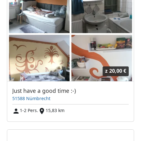
z
20,00 €
Just have a good time :-)
51588 Nümbrecht
1-2 Pers.
15,83 km