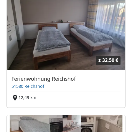
z
32,50 €
Ferienwohnung Reichshof
51580 Reichshof
12,49 km