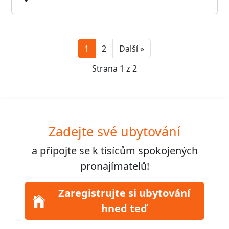
Next
1
2
Další »
Strana 1 z 2
Zadejte své ubytování
a připojte se k
tisícům
spokojených
pronajímatelů!
Zaregistrujte si ubytování
hned teď