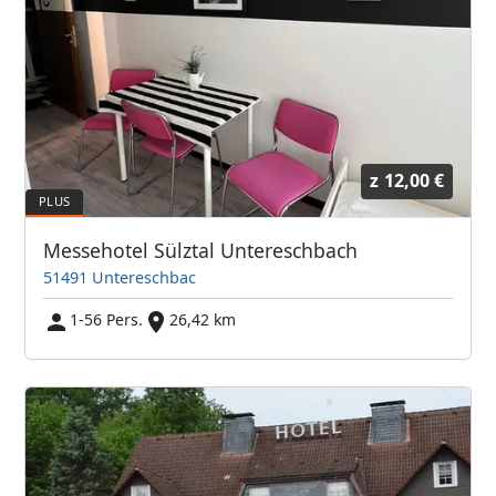
z
12,00 €
Messehotel Sülztal Untereschbach
51491 Untereschbac
1-56 Pers.
26,42 km