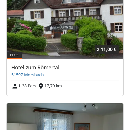
z
11,00 €
Hotel zum Römertal
51597 Morsbach
1-38 Pers.
17,79 km