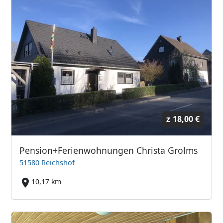
z
18,00 €
Pension+Ferienwohnungen Christa Grolms
51580 Reichshof
10,17 km