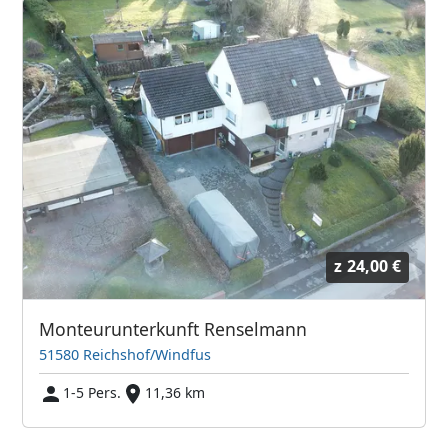
z
24,00 €
Monteurunterkunft Renselmann
51580 Reichshof/Windfus
1-5 Pers.
11,36 km