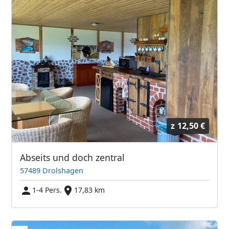
z
12,50 €
Abseits und doch zentral
57489 Drolshagen
1-4 Pers.
17,83 km