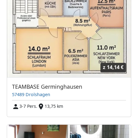
z
14,14 €
TEAMBASE Germinghausen
57489 Drolshagen
3-7 Pers.
13,75 km