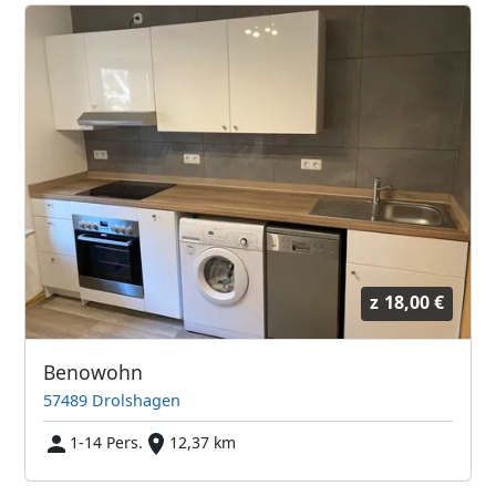
z
18,00 €
Benowohn
57489 Drolshagen
1-14 Pers.
12,37 km