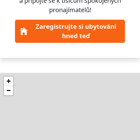
a připojte se k
tisícům
spokojených
pronajímatelů!
Zaregistrujte si ubytování
hned teď
+
−