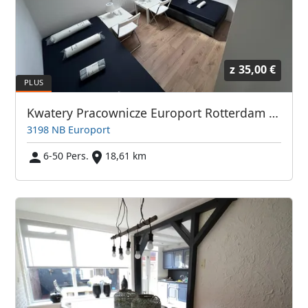
z
35,00 €
Kwatery Pracownicze Europort Rotterdam i Okolice
3198 NB Europort
6-50 Pers.
18,61 km