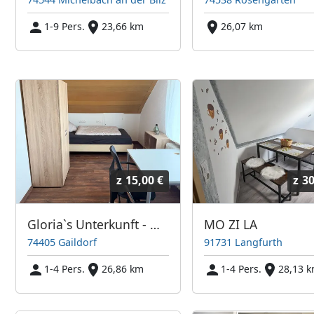
1-9 Pers.
23,66 km
26,07 km
z
15,00 €
z
30
Gloria`s Unterkunft - Monteur - Gaildorf
MO ZI LA
74405 Gaildorf
91731 Langfurth
1-4 Pers.
26,86 km
1-4 Pers.
28,13 