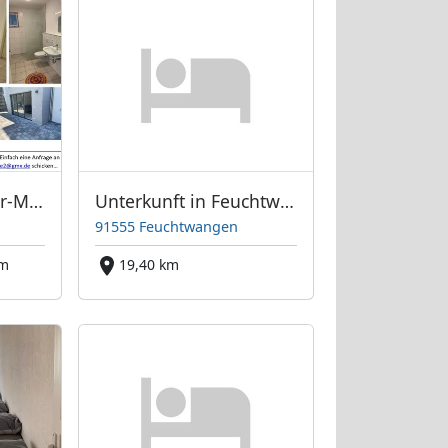
Wochenendpendler-Möblierte 2‑Zimmer‑Wohnung in Rosenberg‑Ohrmühle
Unterkunft in Feuchtwangen
91555 Feuchtwangen
km
19,40 km