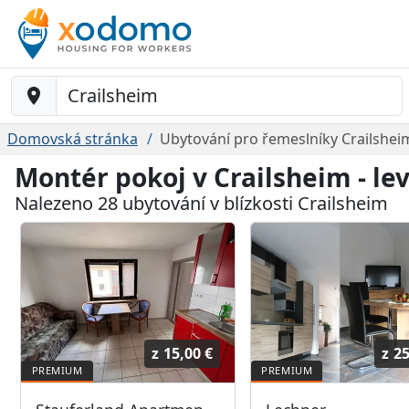
Baustelle-Location
Domovská stránka
Ubytování pro řemeslníky Crailshei
Montér pokoj v Crailsheim - l
Nalezeno 28 ubytování v blízkosti Crailsheim
z
15,00 €
z
25