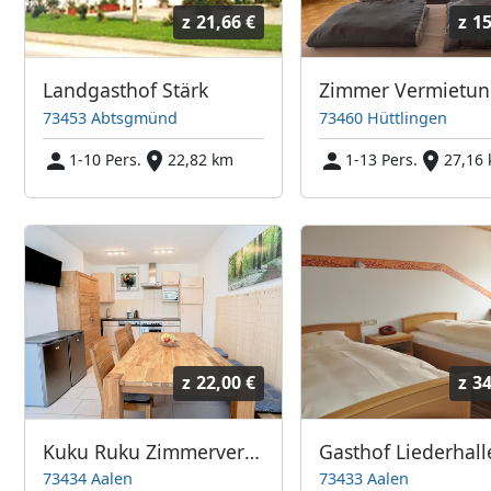
z
21,66 €
z
15
Landgasthof Stärk
Zimmer Vermietu
73453 Abtsgmünd
73460 Hüttlingen
1-10 Pers.
22,82 km
1-13 Pers.
27,16
z
22,00 €
z
34
Kuku Ruku Zimmervermietung
Gasthof Liederhall
73434 Aalen
73433 Aalen