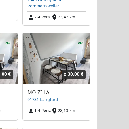
Pommertsweiler
2-4 Pers.
23,42 km
,00 €
z
30,00 €
MO ZI LA
91731 Langfurth
km
1-4 Pers.
28,13 km