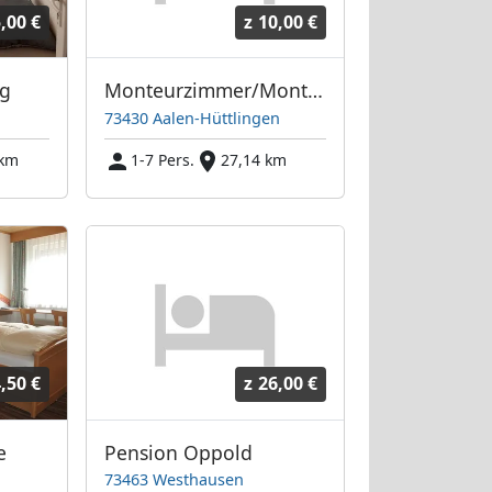
,00 €
z
10,00 €
ng
Monteurzimmer/Monteurwohnung
73430 Aalen-Hüttlingen
 km
1-7 Pers.
27,14 km
,50 €
z
26,00 €
e
Pension Oppold
73463 Westhausen