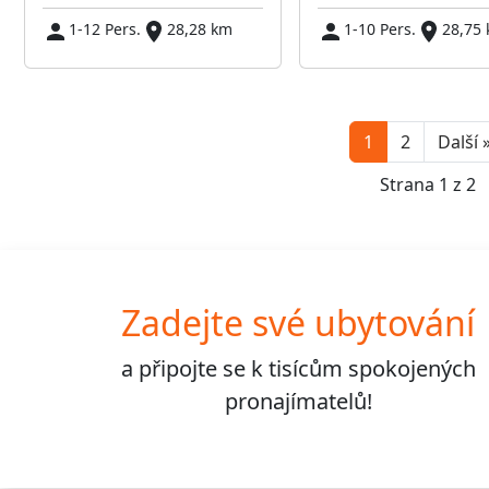
1-12 Pers.
28,28 km
1-10 Pers.
28,75
1
2
Další 
Strana 1 z 2
Zadejte své ubytování
a připojte se k
tisícům
spokojených
pronajímatelů!