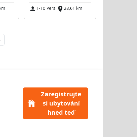
 km
1-10 Pers.
28,61 km
Next
»
Zaregistrujte
si ubytování
hned teď