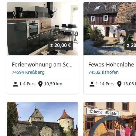
z
20,00 €
z
20
Ferienwohnung am Schönbach
74594 Kreßberg
74532 Ilshofen
1-4 Pers.
10,50 km
1-14 Pers.
13,03