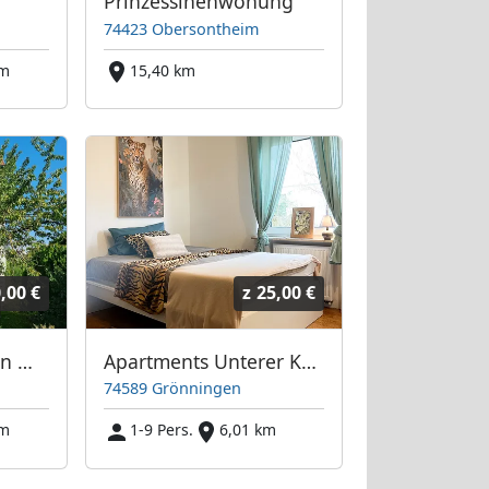
Prinzessinenwohung
74423 Obersontheim
km
15,40 km
,00 €
z
25,00 €
3 Ferienwohnungen mit Garten
Apartments Unterer Kochbuck (1x 3SZ & 1x2SZ)
74589 Grönningen
km
1-9 Pers.
6,01 km