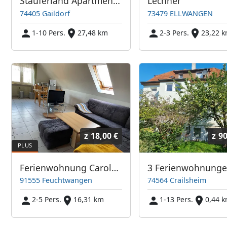
Stauferland Apartments Gaildorf
Lechner
74405 Gaildorf
73479 ELLWANGEN
1-10 Pers.
27,48 km
2-3 Pers.
23,22 
z
18,00 €
z
90
Ferienwohnung Carola & Werner
91555 Feuchtwangen
74564 Crailsheim
2-5 Pers.
16,31 km
1-13 Pers.
0,44 