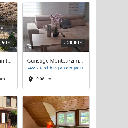
,50 €
z
20,00 €
Fewos-Hohenlohe in Ilshofen
Günstige Monteurzimmer mit WLAN, Parkplatz und Küche – ideal für Handwerker und Arbeiter
74592 Kirchberg an der Jagst
 km
10,08 km