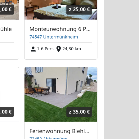
,00 €
z
25,00 €
Mühle
Monteurwohnung 6 Pers/4SZ. Untermünkheim • Küche, WLAN, Parkplatz, Waschmaschine
74547 Untermünkheim
1-6 Pers.
24,30 km
,00 €
z
35,00 €
Ferienwohnung Biehlmaier
73453 Abtsgmünd