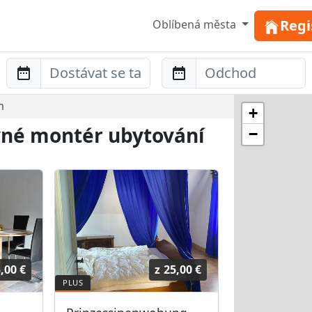
Regi
Oblíbená města
Anreise
Abreise
m
+
evné montér ubytování
−
,00 €
z
25,00 €