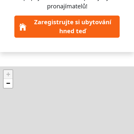
pronajímatelů!
Zaregistrujte si ubytování
hned teď
+
−