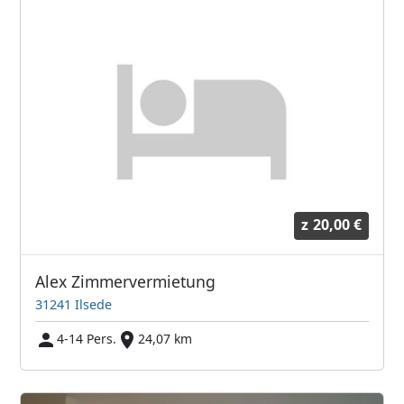
z
20,00 €
Alex Zimmervermietung
31241 Ilsede
4-14 Pers.
24,07 km