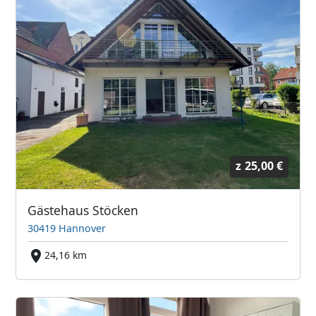
z
25,00 €
Gästehaus Stöcken
30419 Hannover
24,16 km