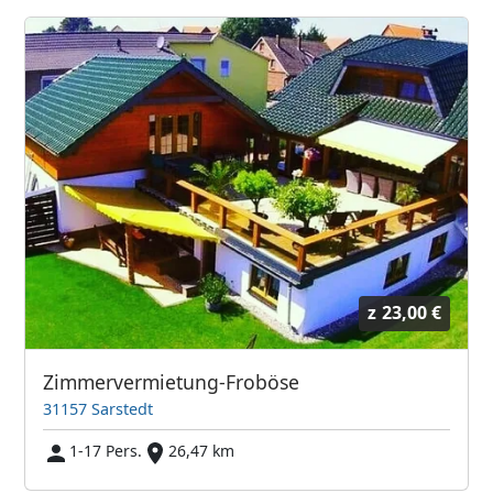
z
23,00 €
Zimmervermietung-Froböse
31157 Sarstedt
1-17 Pers.
26,47 km