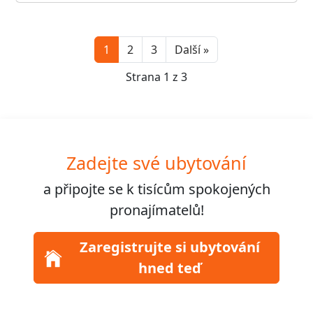
Next
1
2
3
Další »
Strana 1 z 3
Zadejte své ubytování
a připojte se k
tisícům
spokojených
pronajímatelů!
Zaregistrujte si ubytování
hned teď