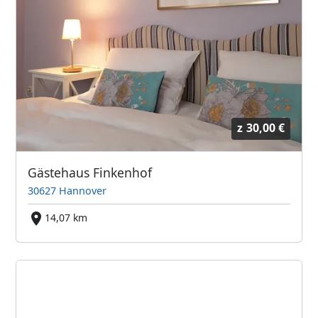
z
30,00 €
Gästehaus Finkenhof
30627 Hannover
14,07 km