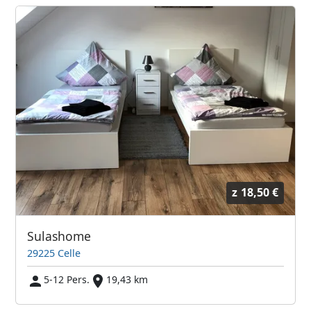
z
18,50 €
Sulashome
29225 Celle
5-12 Pers.
19,43 km