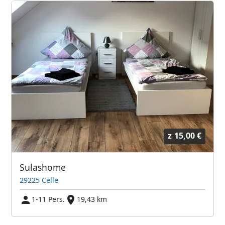
z
15,00 €
Sulashome
29225 Celle
1-11 Pers.
19,43 km