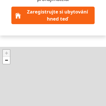
Zaregistrujte si ubytování
hned teď
+
−