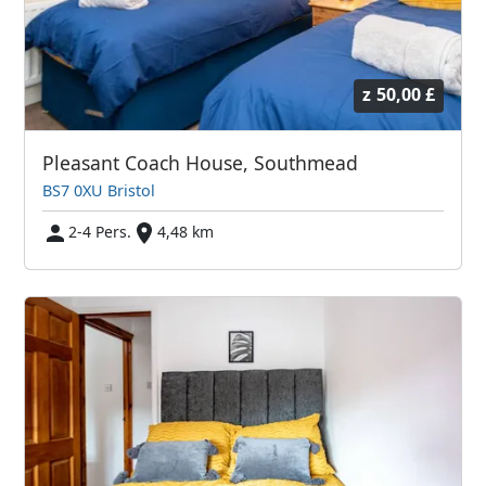
z
50,00 £
Pleasant Coach House, Southmead
BS7 0XU Bristol
2-4 Pers.
4,48 km