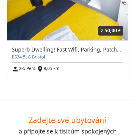
z
50,00 £
Superb Dwelling! Fast Wifi, Parking, Patchway
BS34 5LG Bristol
2-5 Pers.
9,05 km
Zadejte své ubytování
a připojte se k
tisícům
spokojených