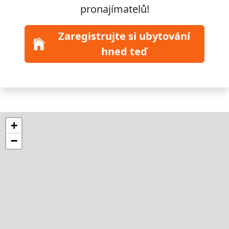
pronajímatelů!
Zaregistrujte si ubytování
hned teď
+
−