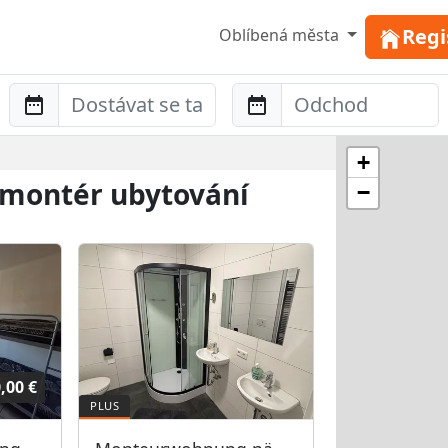
Regi
Oblíbená města
Anreise
Abreise
+
é montér ubytování
−
,00 €