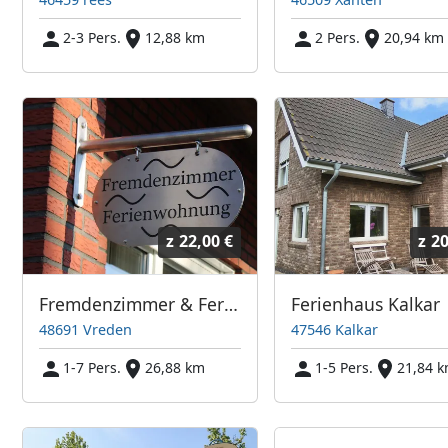
2-3 Pers.
12,88 km
2 Pers.
20,94 km
z
22,00 €
z
20
Fremdenzimmer & Ferienwohnung Vreden
Ferienhaus Kalkar
48691 Vreden
47546 Kalkar
1-7 Pers.
26,88 km
1-5 Pers.
21,84 