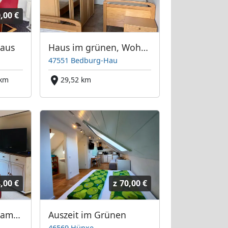
,00 €
haus
Haus im grünen, Wohnung 2
47551 Bedburg-Hau
 km
29,52 km
,00 €
z
70,00 €
Monteurwohnung am See Xanten
Auszeit im Grünen
46569 Hünxe