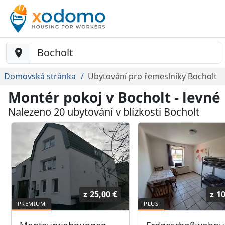
Baustelle-Location
Domovská stránka
Ubytování pro řemeslníky Bocholt
Montér pokoj v Bocholt - levn
Nalezeno 20 ubytování v blízkosti Bocholt
z
25,00 €
z
10