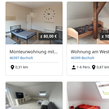
z
80,00 €
z
10
Monteurwohnung mitten in Bocholt
Wohnung am Wes
46397 Bocholt
46399 Bocholt
0,31 km
1-6 Pers.
0,87 k