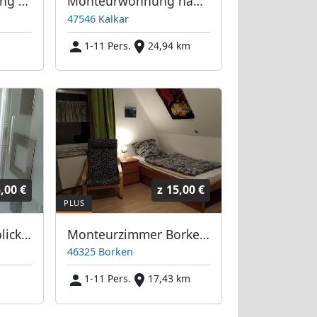
Erdgeschoßwohnung Bocholt City
Monteurwohnung nähe Kleve/Niederlande/Weeze/Emmerich/Bocholt Einzelzimmer Doppelzimmer
47546 Kalkar
m
1-11 Pers.
24,94 km
,00 €
z
15,00 €
Wohnung mit Ausblick, Wohnung 1
Monteurzimmer Borken-Gemen und Borken-Burlo bei Lehmann
46325 Borken
1-11 Pers.
17,43 km