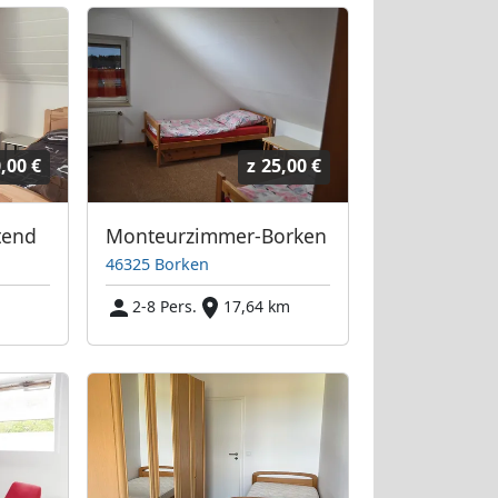
,00 €
z
25,00 €
tend
Monteurzimmer-Borken
46325 Borken
m
2-8 Pers.
17,64 km