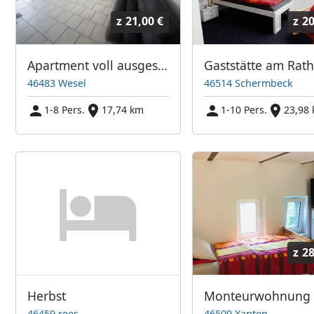
z
21,00 €
z
20
Apartment voll ausgestattet
Gaststätte am Rat
46483 Wesel
46514 Schermbeck
1-8 Pers.
17,74 km
1-10 Pers.
23,98
z
28
Herbst
46459 rees
46509 Xanten