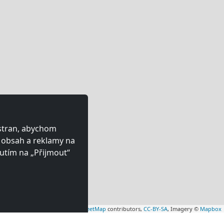
 stran, abychom
ý obsah a reklamy na
utím na „Přijmout“
Leaflet
|
Map data ©
OpenStreetMap
contributors,
CC-BY-SA
, Imagery ©
Mapbox