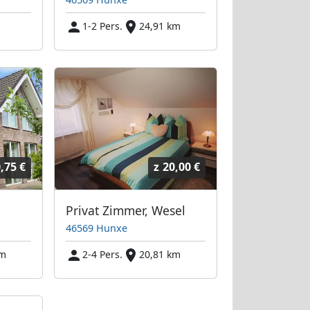
1-2 Pers.
24,91 km
,75 €
z
20,00 €
Privat Zimmer, Wesel
46569 Hunxe
km
2-4 Pers.
20,81 km