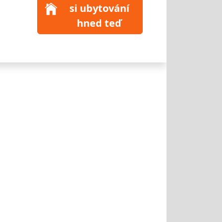
si ubytování
hned teď