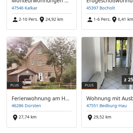
Monteurwohnungen Kalkar am Niederrhein
47546 Kalkar
45397 Bocholt
2-10 Pers.
24,92 km
1-6 Pers.
6,41 k
z
25
Ferienwohnung am Heimathof
46286 Dorsten
47551 Bedburg-Hau
27,74 km
29,52 km