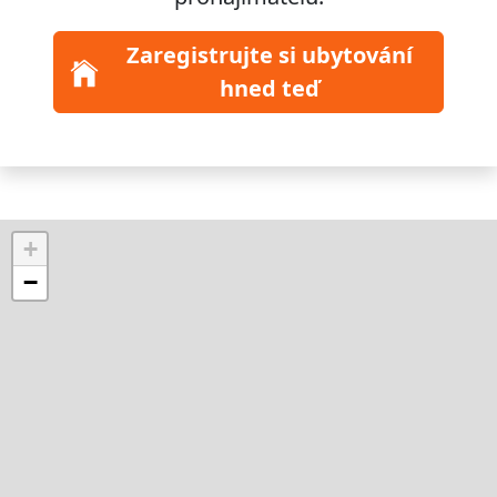
Zaregistrujte si ubytování
hned teď
+
−