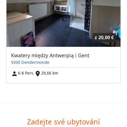
z
20,00 €
Kwatery między Antwerpią i Gent
9200 Dendermonde
6-8 Pers.
29,66 km
Zadejte své ubytování