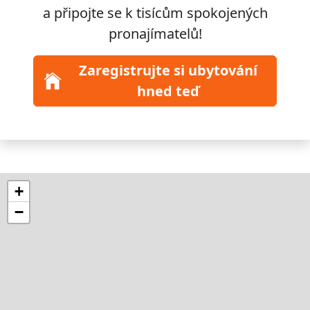
a připojte se k
tisícům
spokojených
pronajímatelů!
Zaregistrujte si ubytování
hned teď
+
−