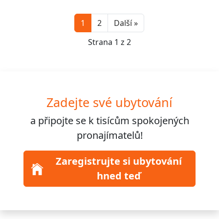
Next
1
2
Další »
Strana 1 z 2
Zadejte své ubytování
a připojte se k
tisícům
spokojených
pronajímatelů!
Zaregistrujte si ubytování
hned teď