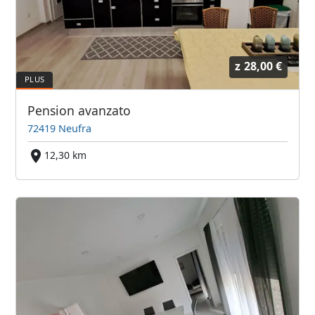
z
28,00 €
Pension avanzato
72419 Neufra
12,30 km