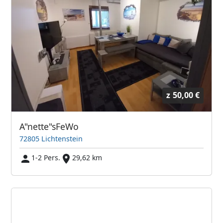
z
50,00 €
A"nette"sFeWo
72805 Lichtenstein
1-2 Pers.
29,62 km