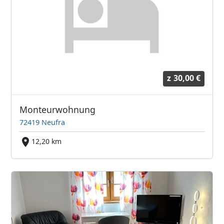
z
30,00 €
Monteurwohnung
72419 Neufra
12,20 km