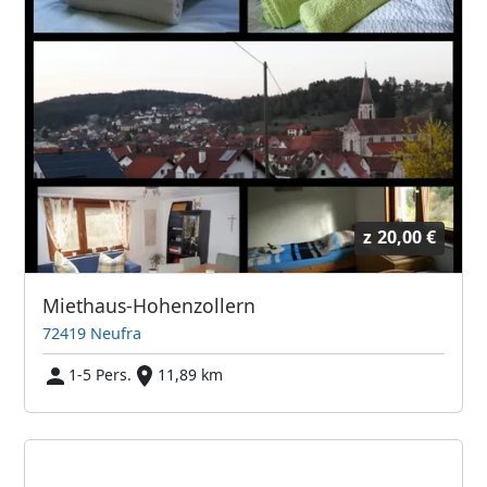
z
20,00 €
Miethaus-Hohenzollern
72419 Neufra
1-5 Pers.
11,89 km