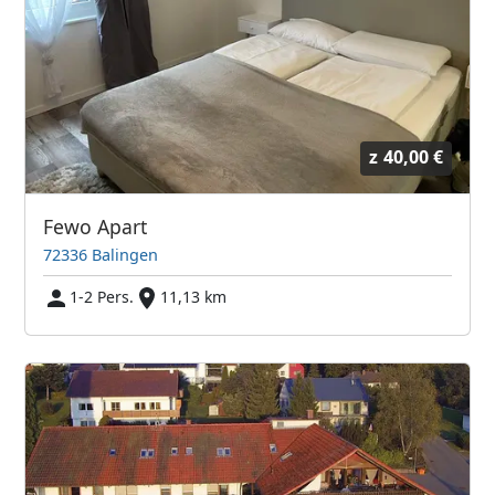
z
40,00 €
Fewo Apart
72336 Balingen
1-2 Pers.
11,13 km