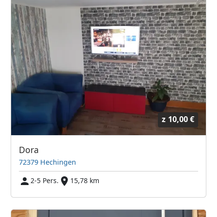
z
10,00 €
Dora
72379 Hechingen
2-5 Pers.
15,78 km