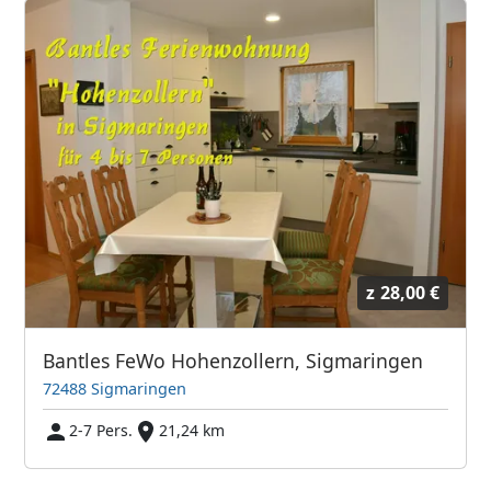
z
28,00 €
Bantles FeWo Hohenzollern, Sigmaringen
72488 Sigmaringen
2-7 Pers.
21,24 km