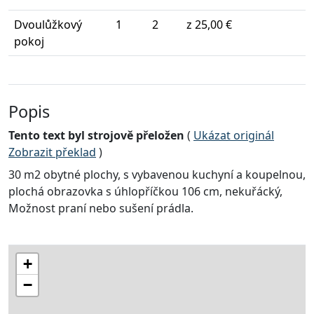
Dvoulůžkový
1
2
z 25,00 €
pokoj
Popis
Tento text byl strojově přeložen
(
Ukázat originál
Zobrazit překlad
)
30 m2 obytné plochy, s vybavenou kuchyní a koupelnou,
plochá obrazovka s úhlopříčkou 106 cm, nekuřácký,
Možnost praní nebo sušení prádla.
+
−