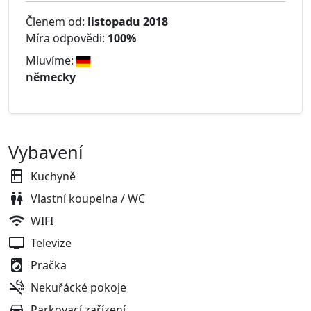
Členem od:
listopadu 2018
Míra odpovědi:
100%
Mluvíme:
německy
Vybavení
Kuchyně
Vlastní koupelna / WC
WIFI
Televize
Pračka
Nekuřácké pokoje
Parkovací zařízení