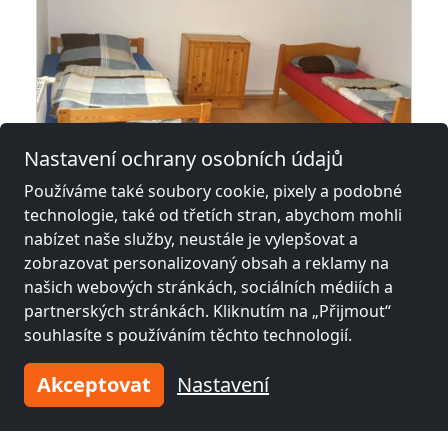
Nastavení ochrany osobních údajů
Používáme také soubory cookie, pixely a podobné
z
18,00 €
technologie, také od třetích stran, abychom mohli
nabízet naše služby, neustále je vylepšovat a
zobrazovat personalizovaný obsah a reklamy na
Monteurzimmer Rüsselsheim
našich webových stránkách, sociálních médiích a
65428 Rüsselsheim
partnerských stránkách. Kliknutím na „Přijmout“
2-50 Pers.
16,7 km
souhlasíte s používáním těchto technologií.
Akceptovat
Nastavení
Sousední místa s pokoji pro
pracovníky a penziony